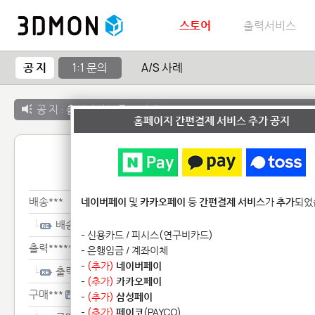
스토어
출력서비스
공 지
1:1 문의
A/S 사례
공 지 :
출력서비스 종료 안내
홈페이지 간편결제 서비스 추가 공지
1:1 
배송***
네이버페이
및
카카오페이
등
간편결제 서비스
가
추가
되었
배송***
- 신용카드 / 피시스(연구비카드)
출력******
- 은행입금 / 계좌이체
-
(추가)
네이버페이
출력******
-
(추가)
카카오페이
구매***
-
(추가)
삼성페이
-
(추가)
페이코
(PAYCO)