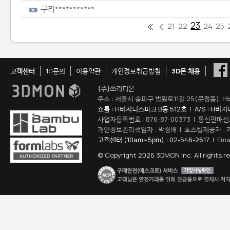
구리***********
23
21
22
24
25
고객센터
1:1문의
이용약관
개인정보취급방침
3D몬 채용
(주)쓰리디몬
주소 : 서울시 송파구 법원로11길 25(문정동), H
쇼룸 : H비지니스파크 B동 512호
|
A/S : H비
사업자등록번호 : 876-87-00373 | 통신판매신
개인정보관리책임자 : 박정배 | 호스팅제공자 : 
고객센터 (10am~5pm) : 02-546-2617
| Ema
© Copyright 2026 3DMON Inc. All rights r