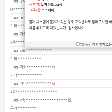
구매***
-
(추가)
L.페이
(L.pay)
re**********
-
(추가)
토스페이
re**********
결제 시스템에 문제가 있는 경우 고객센터로 알려주시면 빠
기타**************
치를 취하도록 하겠습니다.
감사합니다.
기타**************
x축***************
7일 동안 다시 열지 않음
x축***************
기타**************
기타**************
기타**************
기타**************
x축************************
x축************************
구리***********