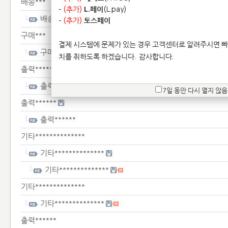
배송***
-
(추가)
L.페이
(L.pay)
배송***
-
(추가)
토스페이
구매***
결제 시스템에 문제가 있는 경우 고객센터로 알려주시면 빠
구매***
치를 취하도록 하겠습니다.
감사합니다.
출력******
출력******
7일 동안 다시 열지 않음
출력******
출력******
기타**************
기타**************
기타**************
기타**************
기타**************
출력******