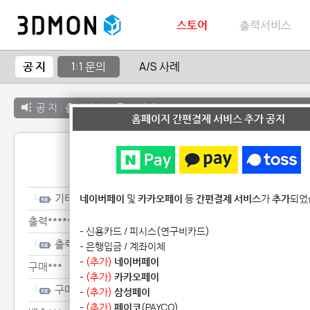
스토어
출력서비스
공 지
1:1 문의
A/S 사례
공 지 :
출력서비스 종료 안내
홈페이지 간편결제 서비스 추가 공지
1:1 
기타**************
네이버페이
및
카카오페이
등
간편결제 서비스
가
추가
되었
출력******
- 신용카드 / 피시스(연구비카드)
출력******
- 은행입금 / 계좌이체
-
(추가)
네이버페이
구매***
-
(추가)
카카오페이
구매***
-
(추가)
삼성페이
-
(추가)
페이코
(PAYCO)