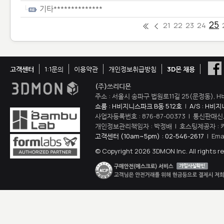
기타**************
25
21
22
23
24
고객센터
1:1문의
이용약관
개인정보취급방침
3D몬 채용
(주)쓰리디몬
주소 : 서울시 송파구 법원로11길 25(문정동), H
쇼룸 : H비지니스파크 B동 512호
|
A/S : H비
사업자등록번호 : 876-87-00373 | 통신판매신
개인정보관리책임자 : 박정배 | 호스팅제공자 : 
고객센터 (10am~5pm) : 02-546-2617
| Ema
© Copyright 2026 3DMON Inc. All rights r