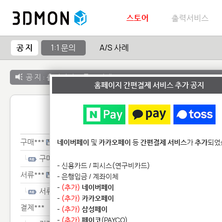
스토어
출력서비스
공 지
1:1 문의
A/S 사례
공 지 :
출력서비스 종료 안내
홈페이지 간편결제 서비스 추가 공지
1:1 
구매***
네이버페이
및
카카오페이
등
간편결제 서비스
가
추가
되었
구매***
- 신용카드 / 피시스(연구비카드)
서류***
- 은행입금 / 계좌이체
-
(추가)
네이버페이
서류***
-
(추가)
카카오페이
결제***
-
(추가)
삼성페이
-
(추가)
페이코
(PAYCO)