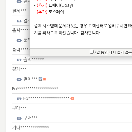
결제***
-
(추가)
L.페이
(L.pay)
결제***
-
(추가)
토스페이
결제***
결제 시스템에 문제가 있는 경우 고객센터로 알려주시면 빠
출력******
치를 취하도록 하겠습니다.
감사합니다.
출력******
출력******
7일 동안 다시 열지 않음
출력******
결제***
결제***
Fo********************
Fo********************
구매***
구매***
기타**************