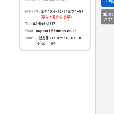
가이
운영시간 :
오전 10시~12시
/
오후 1~5시
3D 프
(주말 / 공휴일 휴무)
견적 
Tel :
02-546-2617
Email :
support@3dmon.co.kr
Bank :
기업은행 217-079812-01-010
(주)쓰리디몬