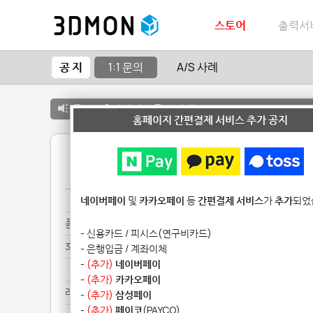
스토어
출력서
공 지
1:1 문의
A/S 사례
공 지 :
출력서비스 종료 안내
홈페이지 간편결제 서비스 추가 공지
1
견적*****
네이버페이
및
카카오페이
등
간편결제 서비스
가
추가
되었
폼랩************
- 신용카드 / 피시스(연구비카드)
3D**************
- 은행입금 / 계좌이체
-
(추가)
네이버페이
3D**************
-
(추가)
카카오페이
레오***********
-
(추가)
삼성페이
-
(추가)
페이코
(PAYCO)