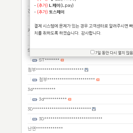
레오***********
-
(추가)
L.페이
(L.pay)
견적***********************
-
(추가)
토스페이
견적***********************
결제 시스템에 문제가 있는 경우 고객센터로 알려주시면 빠
카트**************
치를 취하도록 하겠습니다.
감사합니다.
카트**************
ST*******
7일 동안 다시 열지 않음
ST*******
첨부***********************
첨부***********************
3d***********
3d***********
3D****************************
3D****************************
난연*************