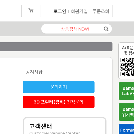
로그인
|
회원가입
|
주문조회
A/S 
및 접
공지사항
문의하기
Bam
Lab 
3D 프린터(장비) 견적문의
Bam
위키백
고객센터
Forml
Customer Service Center