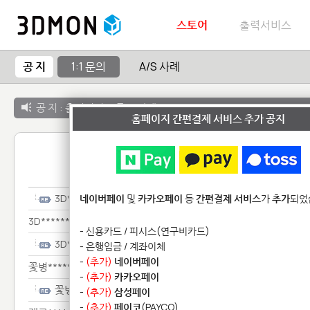
스토어
출력서비스
공 지
1:1 문의
A/S 사례
공 지 :
출력서비스 종료 안내
홈페이지 간편결제 서비스 추가 공지
1:1 
3D*************
네이버페이
및
카카오페이
등
간편결제 서비스
가
추가
되었
3D*************
- 신용카드 / 피시스(연구비카드)
3D*************
- 은행입금 / 계좌이체
-
(추가)
네이버페이
꽃병*****
-
(추가)
카카오페이
꽃병*****
-
(추가)
삼성페이
-
(추가)
페이코
(PAYCO)