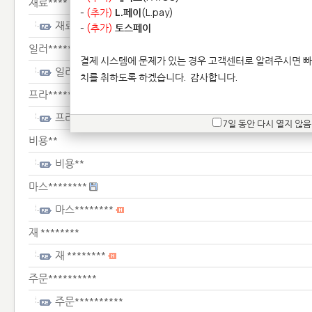
재료****
-
(추가)
L.페이
(L.pay)
재료****
-
(추가)
토스페이
일러*************
결제 시스템에 문제가 있는 경우 고객센터로 알려주시면 빠
일러*************
치를 취하도록 하겠습니다.
감사합니다.
프라****************
프라****************
7일 동안 다시 열지 않음
비용**
비용**
마스********
마스********
재 ********
재 ********
주문**********
주문**********