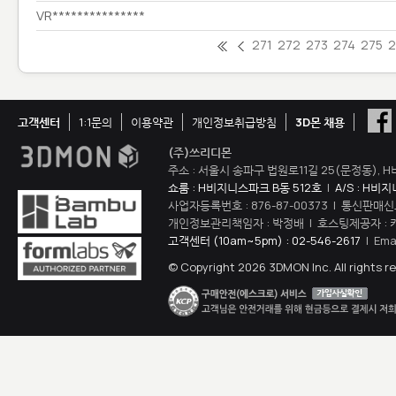
VR***************
271
272
273
274
275
고객센터
1:1문의
이용약관
개인정보취급방침
3D몬 채용
(주)쓰리디몬
주소 : 서울시 송파구 법원로11길 25(문정동), H
쇼룸 : H비지니스파크 B동 512호
|
A/S : H비
사업자등록번호 : 876-87-00373 | 통신판매신
개인정보관리책임자 : 박정배 | 호스팅제공자 : 
고객센터 (10am~5pm) : 02-546-2617
| Ema
© Copyright 2026 3DMON Inc. All rights r