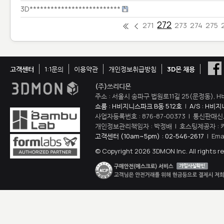
3D**************************
272
271
273
274
275
고객센터
1:1문의
이용약관
개인정보취급방침
3D몬 채용
(주)쓰리디몬
주소 : 서울시 송파구 법원로11길 25(문정동), H
쇼룸 : H비지니스파크 B동 512호
|
A/S : H비
사업자등록번호 : 876-87-00373 | 통신판매신
개인정보관리책임자 : 박정배 | 호스팅제공자 : 
고객센터 (10am~5pm) : 02-546-2617
| Ema
© Copyright 2026 3DMON Inc. All rights r