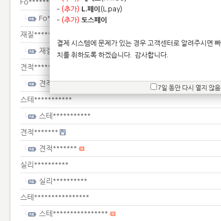
Fo**************
-
(추가)
L.페이
(L.pay)
Fo**************
-
(추가)
토스페이
재질********************
결제 시스템에 문제가 있는 경우 고객센터로 알려주시면 빠
재질********************
치를 취하도록 하겠습니다.
감사합니다.
견적******
견적******
7일 동안 다시 열지 않음
스테***********
스테***********
견적*******
견적*******
실리**********
실리**********
스테****************
스테****************