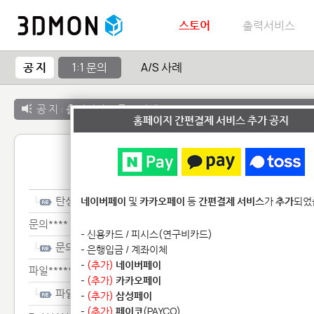
스토어
출력서비스
공 지
1:1 문의
A/S 사례
공 지 :
출력서비스 종료 안내
홈페이지 간편결제 서비스 추가 공지
1:1 
탄성*************************************
네이버페이
및
카카오페이
등
간편결제 서비스
가
추가
되었
문의****
- 신용카드 / 피시스(연구비카드)
문의****
- 은행입금 / 계좌이체
-
(추가)
네이버페이
파일***********
-
(추가)
카카오페이
파일***********
-
(추가)
삼성페이
-
(추가)
페이코
(PAYCO)