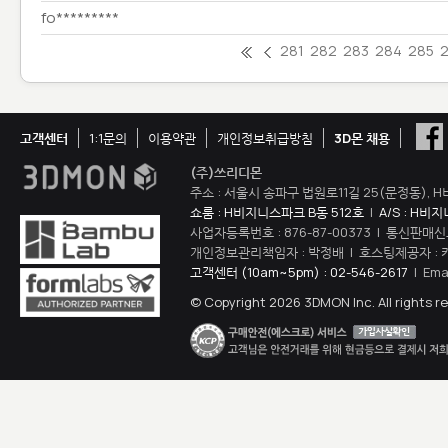
fo*********
281
282
283
284
285
고객센터
1:1문의
이용약관
개인정보취급방침
3D몬 채용
(주)쓰리디몬
주소 : 서울시 송파구 법원로11길 25(문정동), H
쇼룸 : H비지니스파크 B동 512호
|
A/S : H비
사업자등록번호 : 876-87-00373 | 통신판매신
개인정보관리책임자 : 박정배 | 호스팅제공자 : 
고객센터 (10am~5pm) : 02-546-2617
| Ema
© Copyright 2026 3DMON Inc. All rights r