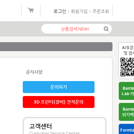
로그인
|
회원가입
|
주문조회
A/S 
및 접
공지사항
문의하기
Bam
Lab 
3D 프린터(장비) 견적문의
Bam
위키백
고객센터
Forml
Customer Service Center