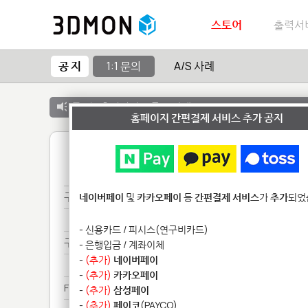
스토어
출력서
공 지
1:1 문의
A/S 사례
공 지 :
출력서비스 종료 안내
홈페이지 간편결제 서비스 추가 공지
1
구매***
네이버페이
및
카카오페이
등
간편결제 서비스
가
추가
되었
구매***
- 신용카드 / 피시스(연구비카드)
구매***
- 은행입금 / 계좌이체
-
(추가)
네이버페이
구매***
-
(추가)
카카오페이
Fo********************
-
(추가)
삼성페이
-
(추가)
페이코
(PAYCO)