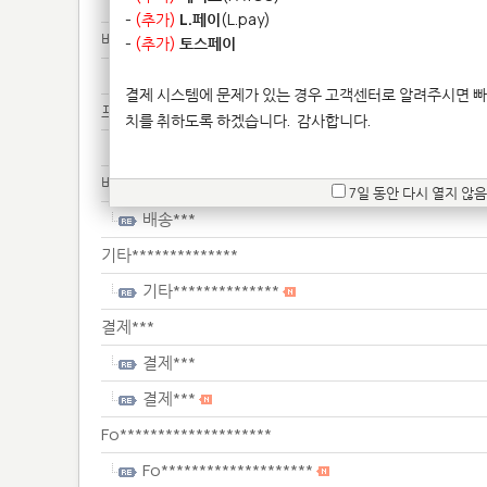
Fo********************
-
(추가)
L.페이
(L.pay)
배송***
-
(추가)
토스페이
배송***
결제 시스템에 문제가 있는 경우 고객센터로 알려주시면 빠
프린****************
치를 취하도록 하겠습니다.
감사합니다.
프린****************
배송***
7일 동안 다시 열지 않음
배송***
기타**************
기타**************
결제***
결제***
결제***
Fo********************
Fo********************