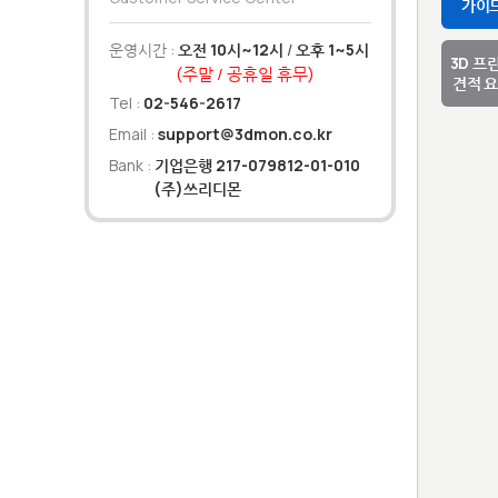
가이
운영시간 :
오전 10시~12시
/
오후 1~5시
3D 프
(주말 / 공휴일 휴무)
견적 
Tel :
02-546-2617
Email :
support@3dmon.co.kr
Bank :
기업은행 217-079812-01-010
(주)쓰리디몬