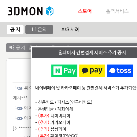
스토어
출력서비스
공 지
1:1 문의
A/S 사례
공 지 :
출력서비스 종료 안내
홈페이지 간편결제 서비스 추가 공지
1:1 
취소*********
네이버페이
및
카카오페이
등
간편결제 서비스
가
추가
되었
예치***
- 신용카드 / 피시스(연구비카드)
예치***
- 은행입금 / 계좌이체
-
(추가)
네이버페이
예치***
-
(추가)
카카오페이
[신*******************
-
(추가)
삼성페이
-
(추가)
페이코
(PAYCO)