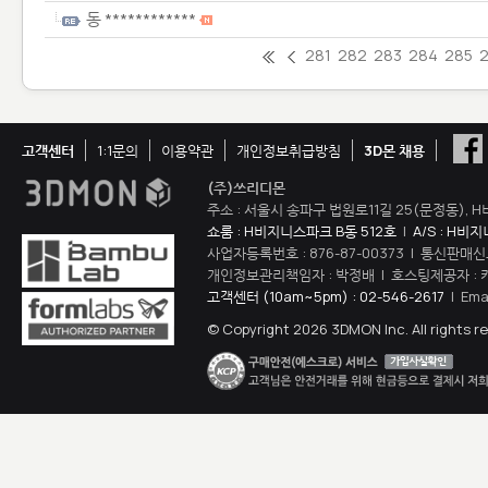
동 ************
281
282
283
284
285
고객센터
1:1문의
이용약관
개인정보취급방침
3D몬 채용
(주)쓰리디몬
주소 : 서울시 송파구 법원로11길 25(문정동), H
쇼룸 : H비지니스파크 B동 512호
|
A/S : H비
사업자등록번호 : 876-87-00373 | 통신판매신
개인정보관리책임자 : 박정배 | 호스팅제공자 : 
고객센터 (10am~5pm) : 02-546-2617
| Ema
© Copyright 2026 3DMON Inc. All rights r