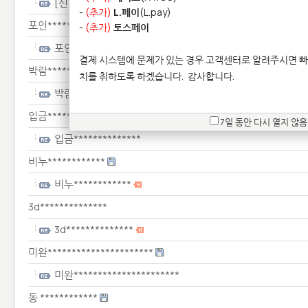
[신*******************
-
(추가)
L.페이
(L.pay)
포인*******
-
(추가)
토스페이
포인*******
결제 시스템에 문제가 있는 경우 고객센터로 알려주시면 빠
박람*************************************
치를 취하도록 하겠습니다.
감사합니다.
박람*************************************
입금**************
7일 동안 다시 열지 않음
입금**************
비누************
비누************
3d**************
3d**************
미완**********************
미완**********************
동 ************