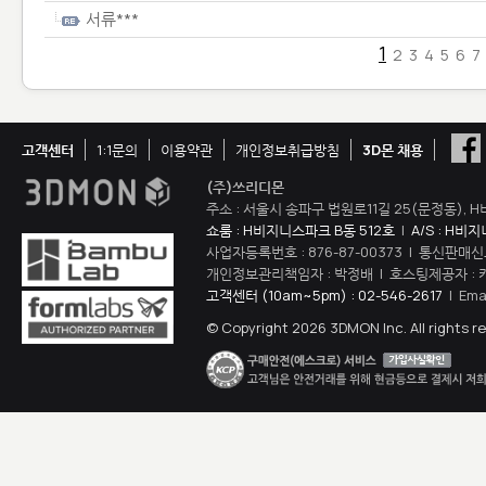
서류***
1
2
3
4
5
6
7
고객센터
1:1문의
이용약관
개인정보취급방침
3D몬 채용
(주)쓰리디몬
주소 : 서울시 송파구 법원로11길 25(문정동), H
쇼룸 : H비지니스파크 B동 512호
|
A/S : H비
사업자등록번호 : 876-87-00373 | 통신판매신
개인정보관리책임자 : 박정배 | 호스팅제공자 : 
고객센터 (10am~5pm) : 02-546-2617
| Ema
© Copyright 2026 3DMON Inc. All rights r