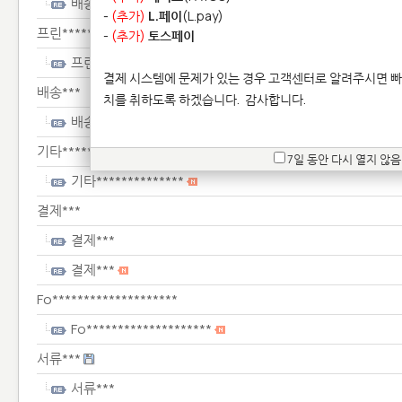
배송***
-
(추가)
L.페이
(L.pay)
프린****************
-
(추가)
토스페이
프린****************
결제 시스템에 문제가 있는 경우 고객센터로 알려주시면 빠
배송***
치를 취하도록 하겠습니다.
감사합니다.
배송***
기타**************
7일 동안 다시 열지 않음
기타**************
결제***
결제***
결제***
Fo********************
Fo********************
서류***
서류***