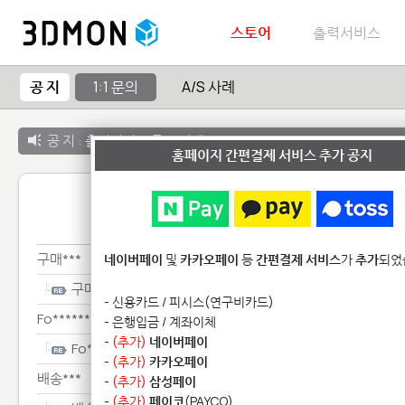
스토어
출력서비스
공 지
1:1 문의
A/S 사례
공 지 :
출력서비스 종료 안내
홈페이지 간편결제 서비스 추가 공지
1:1 
구매***
네이버페이
및
카카오페이
등
간편결제 서비스
가
추가
되었
구매***
- 신용카드 / 피시스(연구비카드)
Fo********************
- 은행입금 / 계좌이체
-
(추가)
네이버페이
Fo********************
-
(추가)
카카오페이
배송***
-
(추가)
삼성페이
-
(추가)
페이코
(PAYCO)