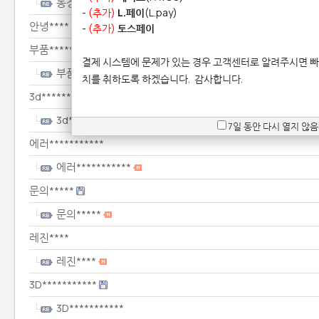
통장**************************
-
(추가)
L.페이
(L.pay)
안녕****
-
(추가)
토스페이
부품*************
결제 시스템에 문제가 있는 경우 고객센터로 알려주시면 빠
부품*************
치를 취하도록 하겠습니다.
감사합니다.
3d*********
3d*********
7일 동안 다시 열지 않음
에러***********
에러***********
문의*****
문의*****
레진****
레진****
3D***********
3D***********