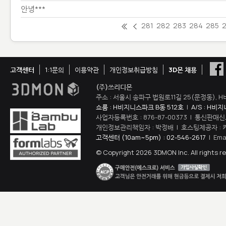
안녕***
281
282
283
284
285
고객센터
1:1문의
이용약관
개인정보취급방침
3D몬 채용
(주)쓰리디몬
주소 : 서울시 송파구 법원로11길 25(문정동), H
쇼룸 : H비지니스파크 B동 512호
|
A/S : H비
사업자등록번호 : 876-87-00373 | 통신판매신
개인정보관리책임자 : 박정배 | 호스팅제공자 : 
고객센터 (10am~5pm) : 02-546-2617
| Ema
© Copyright 2026 3DMON Inc. All rights r