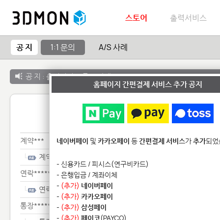
스토어
출력서비스
공 지
1:1 문의
A/S 사례
공 지 :
출력서비스 종료 안내
홈페이지 간편결제 서비스 추가 공지
1:1 
계약***
네이버페이
및
카카오페이
등
간편결제 서비스
가
추가
되었
계약***
- 신용카드 / 피시스(연구비카드)
연락**************
- 은행입금 / 계좌이체
-
(추가)
네이버페이
연락**************
-
(추가)
카카오페이
통장**************************
-
(추가)
삼성페이
-
(추가)
페이코
(PAYCO)