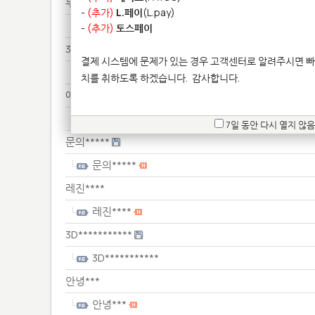
부품*************
-
(추가)
L.페이
(L.pay)
부품*************
-
(추가)
토스페이
3d*********
결제 시스템에 문제가 있는 경우 고객센터로 알려주시면 빠
3d*********
치를 취하도록 하겠습니다.
감사합니다.
에러***********
에러***********
7일 동안 다시 열지 않음
문의*****
문의*****
레진****
레진****
3D***********
3D***********
안녕***
안녕***