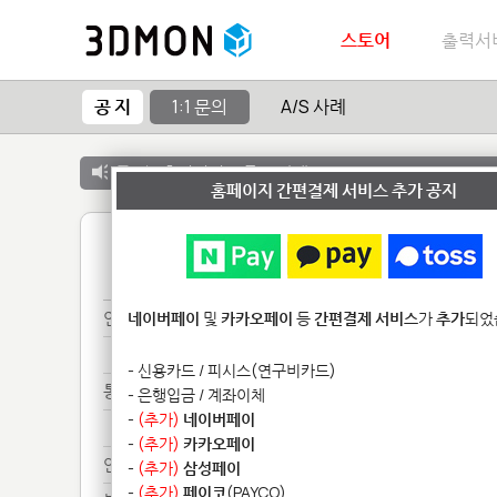
스토어
출력서
공 지
1:1 문의
A/S 사례
공 지 :
출력서비스 종료 안내
홈페이지 간편결제 서비스 추가 공지
1
연락**************
네이버페이
및
카카오페이
등
간편결제 서비스
가
추가
되었
연락**************
- 신용카드 / 피시스(연구비카드)
통장**************************
- 은행입금 / 계좌이체
-
(추가)
네이버페이
통장**************************
-
(추가)
카카오페이
안녕****
-
(추가)
삼성페이
-
(추가)
페이코
(PAYCO)