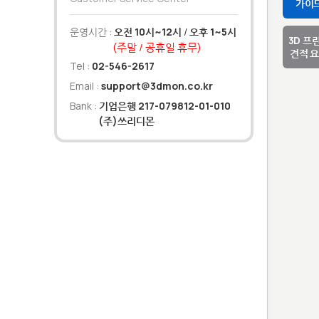
가이
운영시간 :
오전 10시~12시
/
오후 1~5시
3D 프
(주말 / 공휴일 휴무)
견적 
Tel :
02-546-2617
Email :
support@3dmon.co.kr
Bank :
기업은행 217-079812-01-010
(주)쓰리디몬