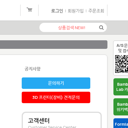
로그인
|
회원가입
|
주문조회
A/S 
및 접
공지사항
문의하기
Bam
Lab 
3D 프린터(장비) 견적문의
Bam
위키백
고객센터
Forml
Customer Service Center