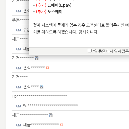
견적******
-
(추가)
L.페이
(L.pay)
견적******
-
(추가)
토스페이
주문************************
결제 시스템에 문제가 있는 경우 고객센터로 알려주시면 빠
주문************************
치를 취하도록 하겠습니다.
감사합니다.
세금****
세금****
7일 동안 다시 열지 않음
견적*******
견적*******
견적****
견적****
Fo*************************
Fo*************************
세금**************
세금**************