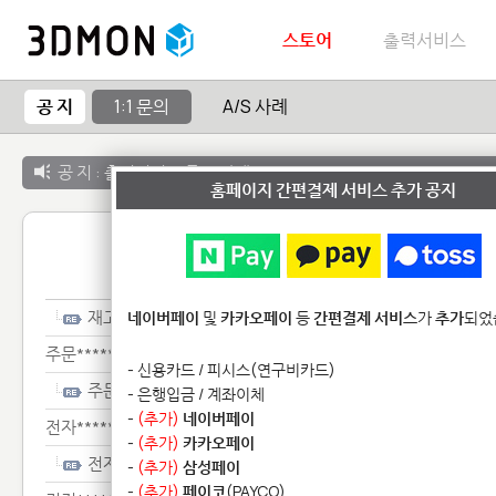
스토어
출력서비스
공 지
1:1 문의
A/S 사례
공 지 :
출력서비스 종료 안내
홈페이지 간편결제 서비스 추가 공지
1:1 
재고*************************
네이버페이
및
카카오페이
등
간편결제 서비스
가
추가
되었
주문**************************
- 신용카드 / 피시스(연구비카드)
주문**************************
- 은행입금 / 계좌이체
-
(추가)
네이버페이
전자************************************
-
(추가)
카카오페이
전자************************************
-
(추가)
삼성페이
-
(추가)
페이코
(PAYCO)