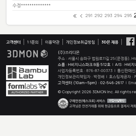
수정**************
291
292
293
294
295
고객센터
1:1문의
이용약관
개인정보취급방침
3D몬 채용
(주)쓰리디몬
주소 : 서울시 송파구 법원로11길 25(문정동), H
쇼룸 : H비지니스파크 B동 512호
|
A/S : H비
사업자등록번호 : 876-87-00373 | 통신판매신
개인정보관리책임자 : 박정배 | 호스팅제공자 : 
고객센터 (10am~5pm) : 02-546-2617
| Ema
© Copyright 2026 3DMON Inc. All rights r