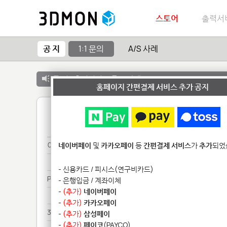
스토어
출력서
공 지
1:1 문의
A/S 사례
공 지 :
출력서비스 종료 안내
홈페이지 간편결제 서비스 추가 공지
1
이어**********
네이버페이
및
카카오페이
등
간편결제 서비스
가
추가
되었
이어**********
- 신용카드 / 피시스(연구비카드)
Pr******
- 은행입금 / 계좌이체
-
(추가)
네이버페이
Pr******
-
(추가)
카카오페이
3D**********
-
(추가)
삼성페이
-
(추가)
페이코
(PAYCO)