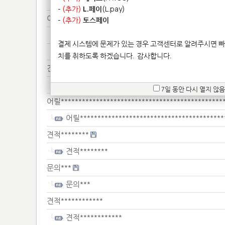
3D**********
-
(추가)
L.페이
(L.pay)
이어*********
-
(추가)
토스페이
이어*********
결제 시스템에 문제가 있는 경우 고객센터로 알려주시면 빠
이어*********
치를 취하도록 하겠습니다.
감사합니다.
견적********
견적********
7일 동안 다시 열지 않음
어릴**********************************************
어릴*****************************************
견적********
견적********
문의***
문의***
견적************
견적************