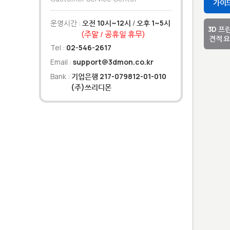
가이
운영시간 :
오전 10시~12시
/
오후 1~5시
3D 프
(주말 / 공휴일 휴무)
견적 
Tel :
02-546-2617
Email :
support@3dmon.co.kr
Bank :
기업은행 217-079812-01-010
(주)쓰리디몬