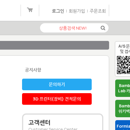
로그인
|
회원가입
|
주문조회
A/S 
및 접
공지사항
문의하기
Bam
Lab 
3D 프린터(장비) 견적문의
Bam
위키백
고객센터
Forml
Customer Service Center