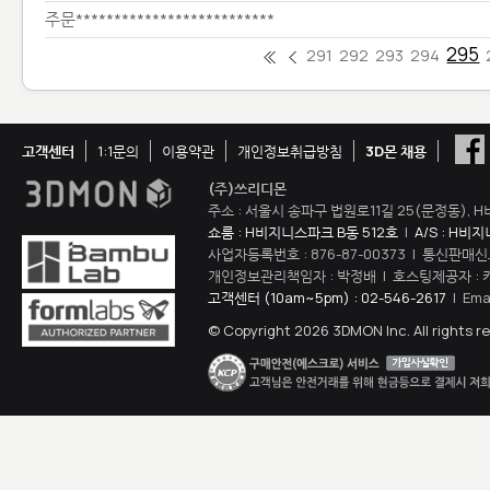
주문**************************
295
291
292
293
294
고객센터
1:1문의
이용약관
개인정보취급방침
3D몬 채용
(주)쓰리디몬
주소 : 서울시 송파구 법원로11길 25(문정동), H
쇼룸 : H비지니스파크 B동 512호
|
A/S : H비
사업자등록번호 : 876-87-00373 | 통신판매신
개인정보관리책임자 : 박정배 | 호스팅제공자 : 
고객센터 (10am~5pm) : 02-546-2617
| Ema
© Copyright 2026 3DMON Inc. All rights r