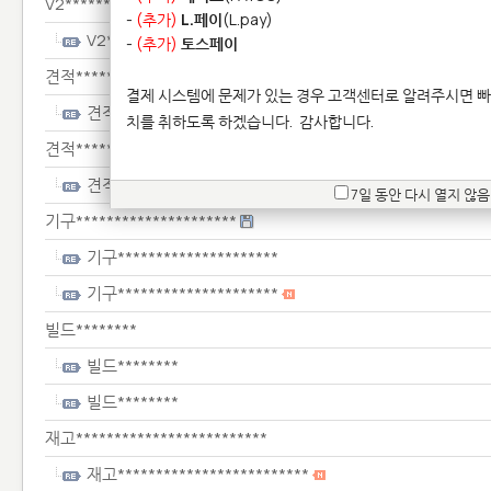
V2**********
-
(추가)
L.페이
(L.pay)
V2**********
-
(추가)
토스페이
견적*********
결제 시스템에 문제가 있는 경우 고객센터로 알려주시면 빠
견적*********
치를 취하도록 하겠습니다.
감사합니다.
견적*************
견적*************
7일 동안 다시 열지 않음
기구*********************
기구*********************
기구*********************
빌드********
빌드********
빌드********
재고*************************
재고*************************