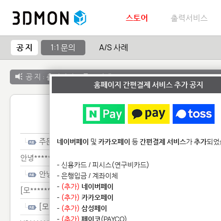
스토어
출력서비스
공 지
1:1 문의
A/S 사례
공 지 :
출력서비스 종료 안내
홈페이지 간편결제 서비스 추가 공지
1:1 
주문*******************************
네이버페이
및
카카오페이
등
간편결제 서비스
가
추가
되었
안녕****************
- 신용카드 / 피시스(연구비카드)
안녕****************
- 은행입금 / 계좌이체
-
(추가)
네이버페이
[모********
-
(추가)
카카오페이
[모********
-
(추가)
삼성페이
-
(추가)
페이코
(PAYCO)