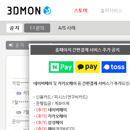
스토어
출력서비스
공 지
1:1 문의
A/S 사례
공 지 :
출력서비스 종료 안내
홈페이지 간편결제 서비스 추가 공지
1:1 
작업********
네이버페이
및
카카오페이
등
간편결제 서비스
가
추가
되었
작업********
- 신용카드 / 피시스(연구비카드)
7월**************
- 은행입금 / 계좌이체
-
(추가)
네이버페이
7월**************
-
(추가)
카카오페이
문의*****
-
(추가)
삼성페이
-
(추가)
페이코
(PAYCO)