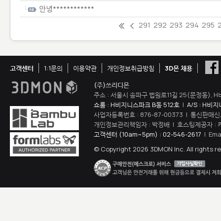
안녕************
291
292
293
294
295
고객센터
1:1문의
이용약관
개인정보취급방침
3D몬 채용
(주)쓰리디몬
주소 : 서울시 송파구 법원로11길 25(문정동), H
쇼룸 : H비지니스파크 B동 512호
|
A/S : H비
사업자등록번호 : 876-87-00373 | 통신판매신
개인정보관리책임자 : 박정배 | 호스팅제공자 : 
고객센터 (10am~5pm) : 02-546-2617
| Ema
© Copyright 2026 3DMON Inc. All rights r