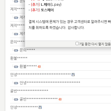
문의*****
-
(추가)
L.페이
(L.pay)
제작*******
-
(추가)
토스페이
제작*******
결제 시스템에 문제가 있는 경우 고객센터로 알려주시면 빠
제작******
치를 취하도록 하겠습니다.
감사합니다.
제작******
문의*****
7일 동안 다시 열지 않음
문의*****
환불******
환불******
안녕*******************************
안녕*******************************
골반******************
골반******************
안녕************