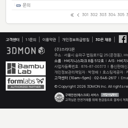
문의
301
302
303
304
305
고객센터
1:1문의
이용약관
개인정보취급방침
3D몬 채용
(주)쓰리디몬
주소 : 서울시 송파구 법원로11길 25(문정동), H
쇼룸 : H비지니스파크 B동 512호
|
A/S : H비
사업자등록번호 : 876-87-00373 | 통신판매신
개인정보관리책임자 : 박정배 | 호스팅제공자 : 
고객센터 (10am~5pm) : 02-546-2617
| Ema
© Copyright 2026 3DMON Inc. All rights r