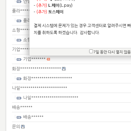
안녕********************
-
(추가)
L.페이
(L.pay)
플라*****************************************************
-
(추가)
토스페이
플라************************************************
결제 시스템에 문제가 있는 경우 고객센터로 알려주시면 빠
소형***********************************************
치를 취하도록 하겠습니다.
감사합니다.
소형***********************************************
기업*******
7일 동안 다시 열지 않음
기업*******
화장********************
화장********************
나일***********************
나일***********************
배송******
배송******
문의