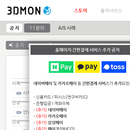
스토어
출력서비스
공 지
1:1 문의
A/S 사례
공 지 :
출력서비스 종료 안내
홈페이지 간편결제 서비스 추가 공지
1:1 
시제*****************
네이버페이
및
카카오페이
등
간편결제 서비스
가
추가
되었
시제*****************
- 신용카드 / 피시스(연구비카드)
안녕*************
- 은행입금 / 계좌이체
-
(추가)
네이버페이
안녕*************
-
(추가)
카카오페이
안녕********************
-
(추가)
삼성페이
-
(추가)
페이코
(PAYCO)