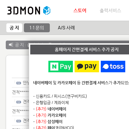
스토어
출력서비스
공 지
1:1 문의
A/S 사례
공 지 :
출력서비스 종료 안내
홈페이지 간편결제 서비스 추가 공지
1:1 
안녕******************
네이버페이
및
카카오페이
등
간편결제 서비스
가
추가
되었
견적********
- 신용카드 / 피시스(연구비카드)
견적********
- 은행입금 / 계좌이체
-
(추가)
네이버페이
견적******
-
(추가)
카카오페이
견적******
-
(추가)
삼성페이
-
(추가)
페이코
(PAYCO)