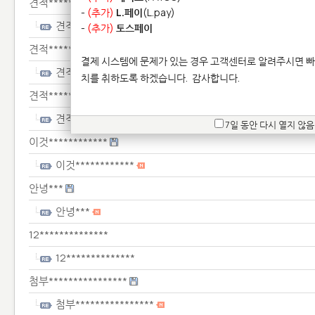
견적*******
-
(추가)
L.페이
(L.pay)
견적*******
-
(추가)
토스페이
견적*******
결제 시스템에 문제가 있는 경우 고객센터로 알려주시면 빠
견적*******
치를 취하도록 하겠습니다.
감사합니다.
견적***********
견적***********
7일 동안 다시 열지 않음
이것************
이것************
안녕***
안녕***
12**************
12**************
첨부****************
첨부****************