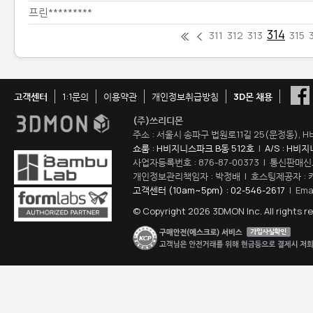
프린*********
314
311
312
313
315
고객센터
1:1문의
이용약관
개인정보취급방침
3D몬 채용
(주)쓰리디몬
주소 : 서울시 송파구 법원로11길 25(문정동), H
쇼룸 : H비지니스파크 B동 512호
|
A/S : H비
사업자등록번호 : 876-87-00373 | 통신판매신
개인정보관리책임자 : 박정배 | 호스팅제공자 : 
고객센터 (10am~5pm) : 02-546-2617
| Ema
© Copyright 2026 3DMON Inc. All rights r