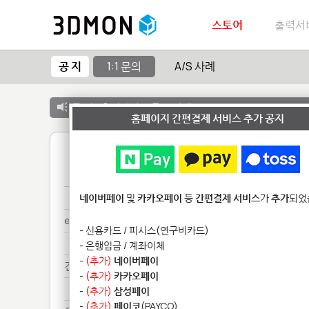
스토어
출력서
공 지
1:1 문의
A/S 사례
공 지 :
출력서비스 종료 안내
홈페이지 간편결제 서비스 추가 공지
1
문의
네이버페이
및
카카오페이
등
간편결제 서비스
가
추가
되었
ex*******
- 신용카드 / 피시스(연구비카드)
ex*******
- 은행입금 / 계좌이체
-
(추가)
네이버페이
견적***
-
(추가)
카카오페이
견적***
-
(추가)
삼성페이
-
(추가)
페이코
(PAYCO)