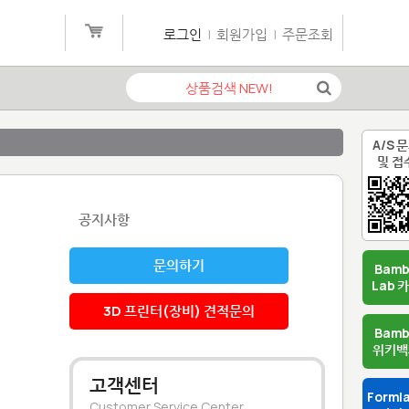
로그인
|
회원가입
|
주문조회
A/S 
및 접
공지사항
문의하기
Bam
Lab 
3D 프린터(장비) 견적문의
Bam
위키백
고객센터
Forml
Customer Service Center