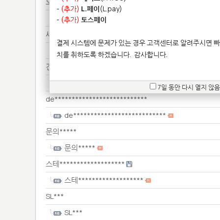
오늘****************
-
(추가)
L.페이
(L.pay)
오늘****************
-
(추가)
토스페이
세금************
결제 시스템에 문제가 있는 경우 고객센터로 알려주시면 빠
세금************
치를 취하도록 하겠습니다.
감사합니다.
견적********
견적********
7일 동안 다시 열지 않음
de***************************
de***************************
문의*****
문의*****
스테*******************
스테*******************
SL***
SL***