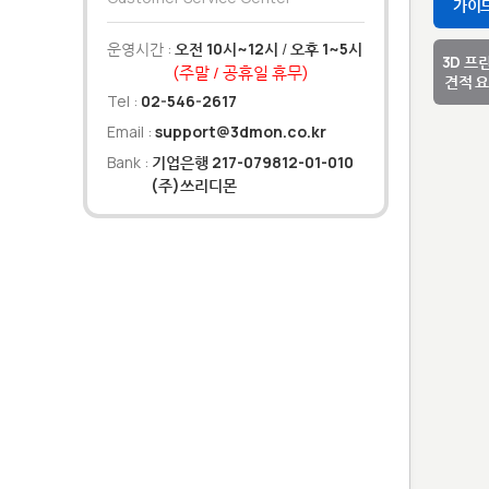
가이
운영시간 :
오전 10시~12시
/
오후 1~5시
3D 프
(주말 / 공휴일 휴무)
견적 
Tel :
02-546-2617
Email :
support@3dmon.co.kr
Bank :
기업은행 217-079812-01-010
(주)쓰리디몬