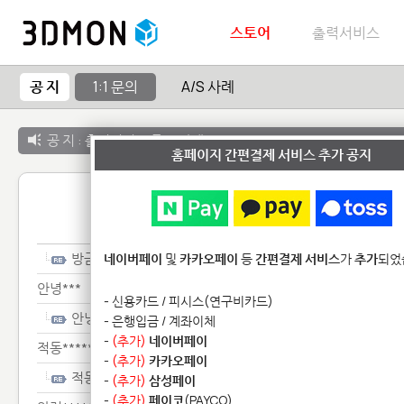
스토어
출력서비스
공 지
1:1 문의
A/S 사례
공 지 :
출력서비스 종료 안내
홈페이지 간편결제 서비스 추가 공지
1:1 
방금*****************
네이버페이
및
카카오페이
등
간편결제 서비스
가
추가
되었
안녕***
- 신용카드 / 피시스(연구비카드)
안녕***
- 은행입금 / 계좌이체
-
(추가)
네이버페이
적동*************************
-
(추가)
카카오페이
적동*************************
-
(추가)
삼성페이
-
(추가)
페이코
(PAYCO)