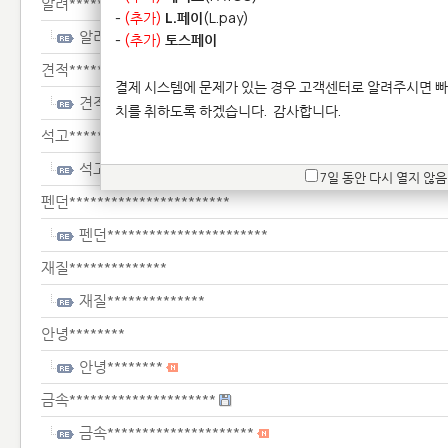
알려************************
-
(추가)
L.페이
(L.pay)
알려************************
-
(추가)
토스페이
견적******
결제 시스템에 문제가 있는 경우 고객센터로 알려주시면 빠
견적******
치를 취하도록 하겠습니다.
감사합니다.
석고************************
석고************************
7일 동안 다시 열지 않음
펜던***********************
펜던***********************
재질**************
재질**************
안녕********
안녕********
금속*********************
금속*********************