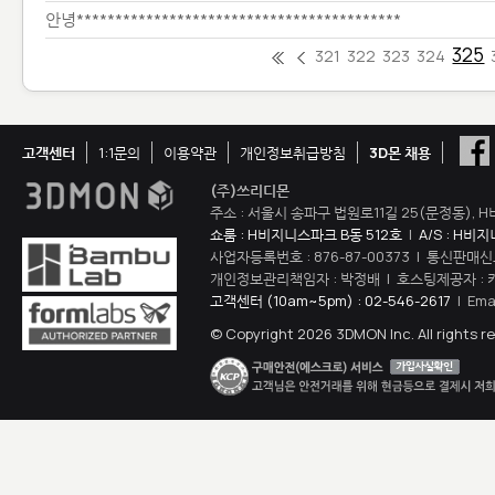
안녕******************************************
325
321
322
323
324
고객센터
1:1문의
이용약관
개인정보취급방침
3D몬 채용
(주)쓰리디몬
주소 : 서울시 송파구 법원로11길 25(문정동), H
쇼룸 : H비지니스파크 B동 512호
|
A/S : H비
사업자등록번호 : 876-87-00373 | 통신판매신
개인정보관리책임자 : 박정배 | 호스팅제공자 : 
고객센터 (10am~5pm) : 02-546-2617
| Ema
© Copyright 2026 3DMON Inc. All rights r