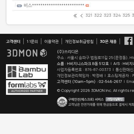
비스*************************
321
322
323
324
325
고객센터
1:1문의
이용약관
개인정보취급방침
3D몬 채용
(주)쓰리디몬
주소 : 서울시 송파구 법원로11길 25(문정동), H
쇼룸 : H비지니스파크 B동 512호
|
A/S : H비
사업자등록번호 : 876-87-00373 | 통신판매신
개인정보관리책임자 : 박정배 | 호스팅제공자 : 
고객센터 (10am~5pm) : 02-546-2617
| Ema
© Copyright 2026 3DMON Inc. All rights r