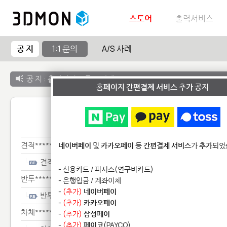
스토어
출력서비스
공 지
1:1 문의
A/S 사례
공 지 :
출력서비스 종료 안내
홈페이지 간편결제 서비스 추가 공지
1:1 
견적********
네이버페이
및
카카오페이
등
간편결제 서비스
가
추가
되었
견적********
- 신용카드 / 피시스(연구비카드)
반투*********
- 은행입금 / 계좌이체
-
(추가)
네이버페이
반투*********
-
(추가)
카카오페이
차체*****************
-
(추가)
삼성페이
-
(추가)
페이코
(PAYCO)