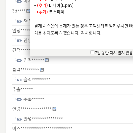
차체*****************
-
(추가)
L.페이
(L.pay)
3d****
-
(추가)
토스페이
3d***
결제 시스템에 문제가 있는 경우 고객센터로 알려주시면 빠
안녕***************
치를 취하도록 하겠습니다.
감사합니다.
안녕***************
견적******
7일 동안 다시 열지 않음
견적******
출력*********
출력*********
추출******
추출******
안녕***************
안녕***************
비스*************************