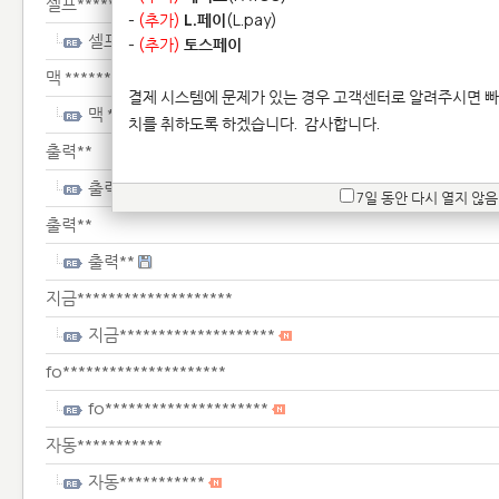
셀프*********************
-
(추가)
L.페이
(L.pay)
셀프*********************
-
(추가)
토스페이
맥 *****************
결제 시스템에 문제가 있는 경우 고객센터로 알려주시면 빠
맥 *****************
치를 취하도록 하겠습니다.
감사합니다.
출력**
출력**
7일 동안 다시 열지 않음
출력**
출력**
지금********************
지금********************
fo*********************
fo*********************
자동***********
자동***********