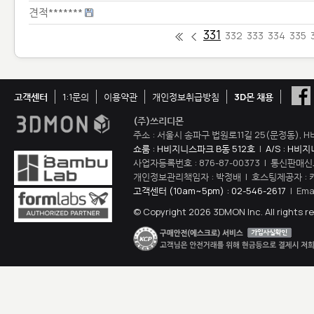
견적*******
331
332
333
334
335
고객센터
1:1문의
이용약관
개인정보취급방침
3D몬 채용
(주)쓰리디몬
주소 : 서울시 송파구 법원로11길 25(문정동), H
쇼룸 : H비지니스파크 B동 512호
|
A/S : H비
사업자등록번호 : 876-87-00373 | 통신판매신
개인정보관리책임자 : 박정배 | 호스팅제공자 : 
고객센터 (10am~5pm) : 02-546-2617
| Ema
© Copyright 2026 3DMON Inc. All rights r