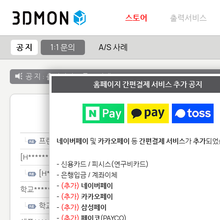
스토어
출력서비스
공 지
1:1 문의
A/S 사례
공 지 :
출력서비스 종료 안내
홈페이지 간편결제 서비스 추가 공지
1:1 
프린*
네이버페이
및
카카오페이
등
간편결제 서비스
가
추가
되었
[H***********************************************
- 신용카드 / 피시스(연구비카드)
[H***********************************************
- 은행입금 / 계좌이체
-
(추가)
네이버페이
학교****************************
-
(추가)
카카오페이
학교****************************
-
(추가)
삼성페이
-
(추가)
페이코
(PAYCO)