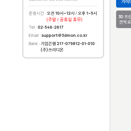
가이
운영시간 :
오전 10시~12시
/
오후 1~5시
3D 프
(주말 / 공휴일 휴무)
견적 
Tel :
02-546-2617
Email :
support@3dmon.co.kr
Bank :
기업은행 217-079812-01-010
(주)쓰리디몬