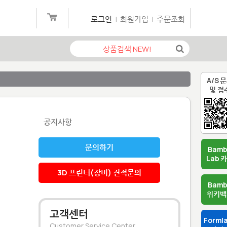
로그인
|
회원가입
|
주문조회
A/S 
및 접
공지사항
문의하기
Bam
Lab 
3D 프린터(장비) 견적문의
Bam
위키백
고객센터
Forml
Customer Service Center