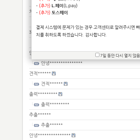
반투*********
-
(추가)
L.페이
(L.pay)
차체*****************
-
(추가)
토스페이
차체*****************
결제 시스템에 문제가 있는 경우 고객센터로 알려주시면 빠
3d****
치를 취하도록 하겠습니다.
감사합니다.
3d***
안녕***************
7일 동안 다시 열지 않음
안녕***************
견적******
견적******
출력*********
출력*********
추출******
추출******
안녕***************