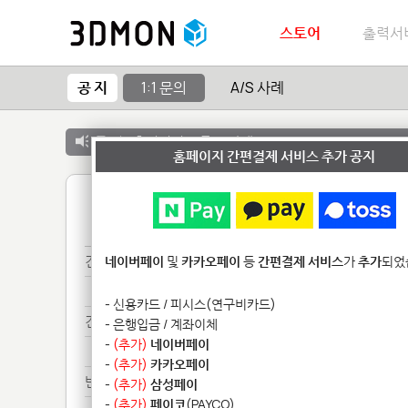
스토어
출력서
공 지
1:1 문의
A/S 사례
공 지 :
출력서비스 종료 안내
홈페이지 간편결제 서비스 추가 공지
1
견적***
네이버페이
및
카카오페이
등
간편결제 서비스
가
추가
되었
견적**
- 신용카드 / 피시스(연구비카드)
견적********
- 은행입금 / 계좌이체
-
(추가)
네이버페이
견적********
-
(추가)
카카오페이
반투*********
-
(추가)
삼성페이
-
(추가)
페이코
(PAYCO)