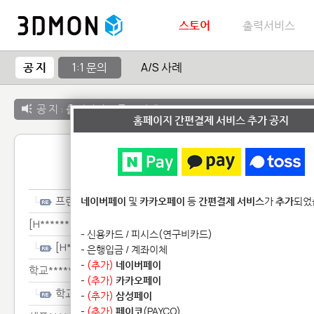
스토어
출력서비스
공 지
1:1 문의
A/S 사례
공 지 :
출력서비스 종료 안내
홈페이지 간편결제 서비스 추가 공지
1:1 
프린*
네이버페이
및
카카오페이
등
간편결제 서비스
가
추가
되었
[H***********************************************
- 신용카드 / 피시스(연구비카드)
[H***********************************************
- 은행입금 / 계좌이체
-
(추가)
네이버페이
학교****************************
-
(추가)
카카오페이
학교****************************
-
(추가)
삼성페이
-
(추가)
페이코
(PAYCO)