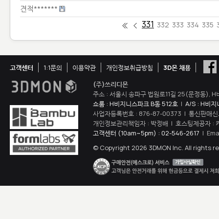
견적*******
331
332
333
334
335
고객센터
1:1문의
이용약관
개인정보취급방침
3D몬 채용
(주)쓰리디몬
주소 : 서울시 송파구 법원로11길 25(문정동), H
쇼룸 : H비지니스파크 B동 512호
|
A/S : H비
사업자등록번호 : 876-87-00373 | 통신판매신
개인정보관리책임자 : 박정배 | 호스팅제공자 : 
고객센터 (10am~5pm) : 02-546-2617
| Ema
© Copyright 2026 3DMON Inc. All rights r