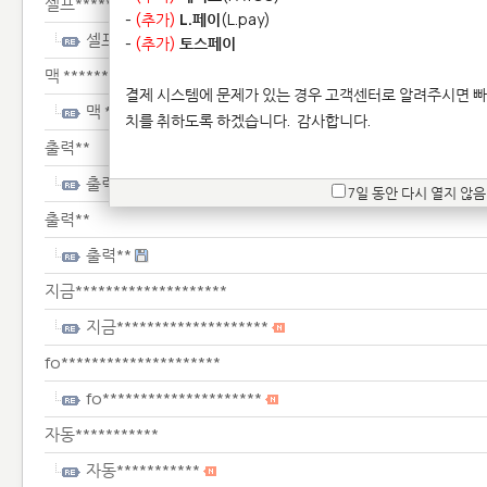
셀프*********************
-
(추가)
L.페이
(L.pay)
셀프*********************
-
(추가)
토스페이
맥 *****************
결제 시스템에 문제가 있는 경우 고객센터로 알려주시면 빠
맥 *****************
치를 취하도록 하겠습니다.
감사합니다.
출력**
출력**
7일 동안 다시 열지 않음
출력**
출력**
지금********************
지금********************
fo*********************
fo*********************
자동***********
자동***********