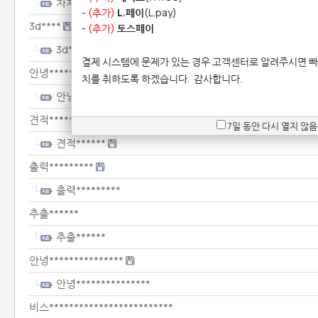
차체*****************
-
(추가)
L.페이
(L.pay)
3d****
-
(추가)
토스페이
3d***
결제 시스템에 문제가 있는 경우 고객센터로 알려주시면 빠
안녕***************
치를 취하도록 하겠습니다.
감사합니다.
안녕***************
견적******
7일 동안 다시 열지 않음
견적******
출력*********
출력*********
추출******
추출******
안녕***************
안녕***************
비스*************************