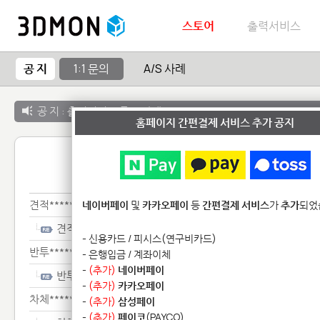
스토어
출력서비스
공 지
1:1 문의
A/S 사례
공 지 :
출력서비스 종료 안내
홈페이지 간편결제 서비스 추가 공지
1:1 
견적********
네이버페이
및
카카오페이
등
간편결제 서비스
가
추가
되었
견적********
- 신용카드 / 피시스(연구비카드)
반투*********
- 은행입금 / 계좌이체
-
(추가)
네이버페이
반투*********
-
(추가)
카카오페이
차체*****************
-
(추가)
삼성페이
-
(추가)
페이코
(PAYCO)