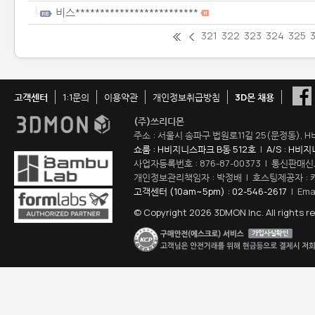
비스*************************
321
322
323
324
325
고객센터
1:1문의
이용약관
개인정보취급방침
3D몬 채용
(주)쓰리디몬
주소 : 서울시 송파구 법원로11길 25(문정동), H
쇼룸 : H비지니스파크 B동 512호
|
A/S : H비
사업자등록번호 : 876-87-00373 | 통신판매신
개인정보관리책임자 : 박정배 | 호스팅제공자 : 
고객센터 (10am~5pm) : 02-546-2617
| Ema
© Copyright 2026 3DMON Inc. All rights r