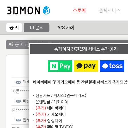
스토어
출력서비스
공 지
1:1 문의
A/S 사례
공 지 :
출력서비스 종료 안내
홈페이지 간편결제 서비스 추가 공지
1:1 
택배*****
네이버페이
및
카카오페이
등
간편결제 서비스
가
추가
되었
빠른************
- 신용카드 / 피시스(연구비카드)
빠른************
- 은행입금 / 계좌이체
-
(추가)
네이버페이
안녕********************
-
(추가)
카카오페이
안녕********************
-
(추가)
삼성페이
-
(추가)
페이코
(PAYCO)