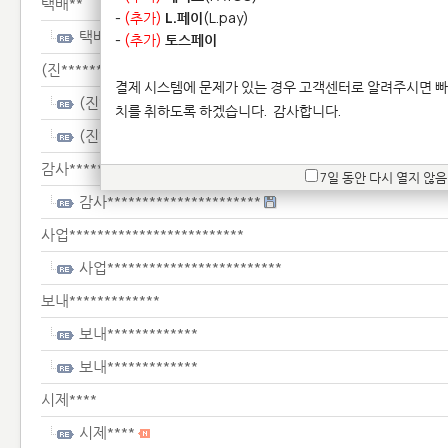
택배**
-
(추가)
L.페이
(L.pay)
택배**
-
(추가)
토스페이
(진*************************
결제 시스템에 문제가 있는 경우 고객센터로 알려주시면 빠
(진*************************
치를 취하도록 하겠습니다.
감사합니다.
(진*************************
감사**********************
7일 동안 다시 열지 않음
감사**********************
사업*************************
사업*************************
보내*************
보내*************
보내*************
시제****
시제****