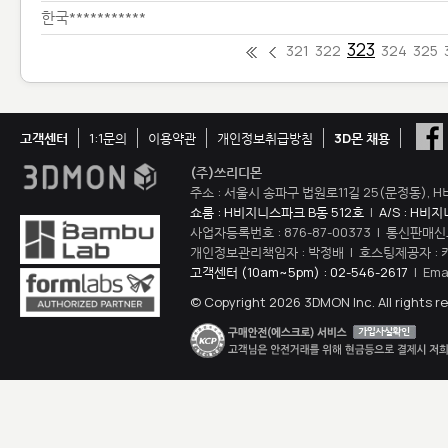
한국***********
323
321
322
324
325
고객센터
1:1문의
이용약관
개인정보취급방침
3D몬 채용
(주)쓰리디몬
주소 : 서울시 송파구 법원로11길 25(문정동), H
쇼룸 : H비지니스파크 B동 512호
|
A/S : H비
사업자등록번호 : 876-87-00373 | 통신판매신
개인정보관리책임자 : 박정배 | 호스팅제공자 : 
고객센터 (10am~5pm) : 02-546-2617
| Ema
© Copyright 2026 3DMON Inc. All rights r