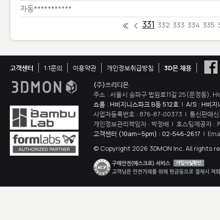
자동***********
331
332
333
334
335
고객센터
1:1문의
이용약관
개인정보취급방침
3D몬 채용
(주)쓰리디몬
주소 : 서울시 송파구 법원로11길 25(문정동), H
쇼룸 : H비지니스파크 B동 512호
|
A/S : H비
사업자등록번호 : 876-87-00373 | 통신판매신
개인정보관리책임자 : 박정배 | 호스팅제공자 : 
고객센터 (10am~5pm) : 02-546-2617
| Ema
© Copyright 2026 3DMON Inc. All rights r