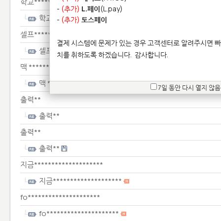
학교****************************
-
(추가)
L.페이
(L.pay)
학교****************************
-
(추가)
토스페이
셀프*********************
결제 시스템에 문제가 있는 경우 고객센터로 알려주시면 빠
셀프*********************
치를 취하도록 하겠습니다.
감사합니다.
맥 *****************
맥 *****************
7일 동안 다시 열지 않음
출력**
출력**
출력**
출력**
지금********************
지금********************
fo*********************
fo*********************