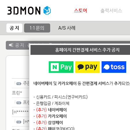
스토어
출력서비스
공 지
1:1 문의
A/S 사례
공 지 :
출력서비스 종료 안내
홈페이지 간편결제 서비스 추가 공지
1:1 
주문********************
네이버페이
및
카카오페이
등
간편결제 서비스
가
추가
되었
프린*
- 신용카드 / 피시스(연구비카드)
프린*
- 은행입금 / 계좌이체
-
(추가)
네이버페이
[H***********************************************
-
(추가)
카카오페이
[H***********************************************
-
(추가)
삼성페이
-
(추가)
페이코
(PAYCO)