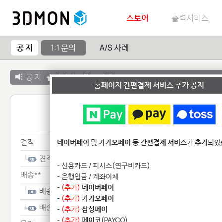
스토어
출력서비스
공 지
1:1 문의
A/S 사례
공 지 :
출력서비스 종료 안내
홈페이지 간편결제 서비스 추가 공지
1:1 
견적
네이버페이
및
카카오페이
등
간편결제 서비스
가
추가
되었
견적
- 신용카드 / 피시스(연구비카드)
배송**
- 은행입금 / 계좌이체
-
(추가)
네이버페이
배송**
-
(추가)
카카오페이
배송**
-
(추가)
삼성페이
-
(추가)
페이코
(PAYCO)