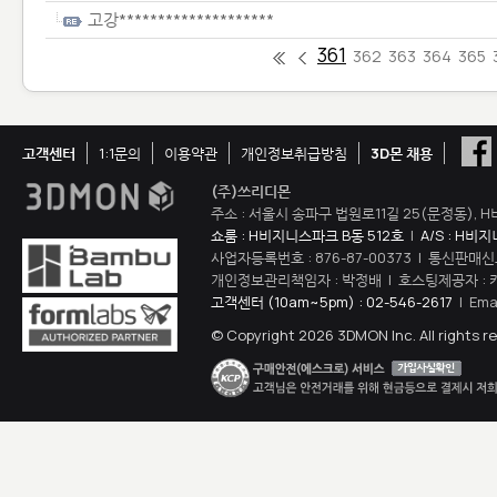
고강********************
361
362
363
364
365
고객센터
1:1문의
이용약관
개인정보취급방침
3D몬 채용
(주)쓰리디몬
주소 : 서울시 송파구 법원로11길 25(문정동), H
쇼룸 : H비지니스파크 B동 512호
|
A/S : H비
사업자등록번호 : 876-87-00373 | 통신판매신
개인정보관리책임자 : 박정배 | 호스팅제공자 : 
고객센터 (10am~5pm) : 02-546-2617
| Ema
© Copyright 2026 3DMON Inc. All rights r