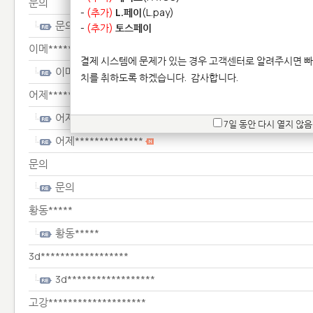
문의
-
(추가)
L.페이
(L.pay)
문의
-
(추가)
토스페이
이메************
결제 시스템에 문제가 있는 경우 고객센터로 알려주시면 빠
이메************
치를 취하도록 하겠습니다.
감사합니다.
어제**************
어제**************
7일 동안 다시 열지 않음
어제**************
문의
문의
황동*****
황동*****
3d******************
3d******************
고강********************