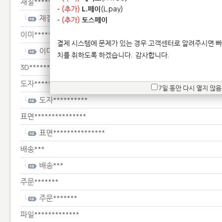
재질**************
-
(추가)
L.페이
(L.pay)
재질**************
-
(추가)
토스페이
이미********************
결제 시스템에 문제가 있는 경우 고객센터로 알려주시면 빠
이미********************
치를 취하도록 하겠습니다.
감사합니다.
3D**********************
도자**********
7일 동안 다시 열지 않음
도자**********
표면***************
표면***************
배송***
배송***
주문*******
주문*******
파일*************