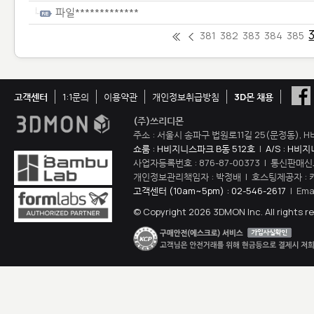
파일*************
381
382
383
384
385
고객센터
1:1문의
이용약관
개인정보취급방침
3D몬 채용
(주)쓰리디몬
주소 : 서울시 송파구 법원로11길 25(문정동), H
쇼룸 : H비지니스파크 B동 512호
|
A/S : H비
사업자등록번호 : 876-87-00373 | 통신판매신
개인정보관리책임자 : 박정배 | 호스팅제공자 : 
고객센터 (10am~5pm) : 02-546-2617
| Ema
© Copyright 2026 3DMON Inc. All rights r