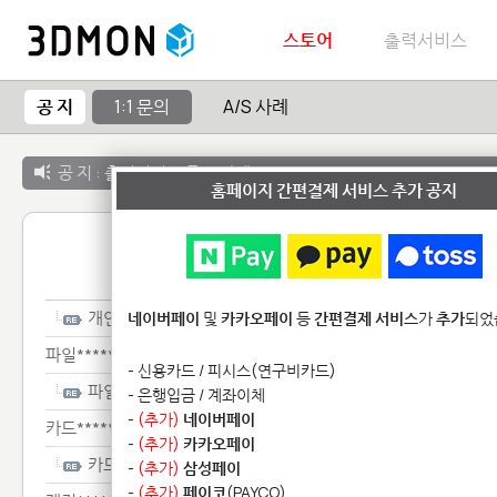
스토어
출력서비스
공 지
1:1 문의
A/S 사례
공 지 :
출력서비스 종료 안내
홈페이지 간편결제 서비스 추가 공지
1:1 
개인*************
네이버페이
및
카카오페이
등
간편결제 서비스
가
추가
되었
파일******
- 신용카드 / 피시스(연구비카드)
파일******
- 은행입금 / 계좌이체
-
(추가)
네이버페이
카드***********************************
-
(추가)
카카오페이
카드***********************************
-
(추가)
삼성페이
-
(추가)
페이코
(PAYCO)