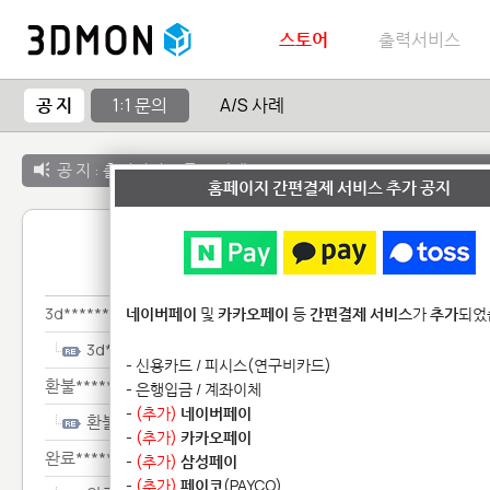
스토어
출력서비스
공 지
1:1 문의
A/S 사례
공 지 :
출력서비스 종료 안내
홈페이지 간편결제 서비스 추가 공지
1:1 
3d************
네이버페이
및
카카오페이
등
간편결제 서비스
가
추가
되었
3d************
- 신용카드 / 피시스(연구비카드)
환불*******
- 은행입금 / 계좌이체
-
(추가)
네이버페이
환불*******
-
(추가)
카카오페이
완료***************
-
(추가)
삼성페이
-
(추가)
페이코
(PAYCO)