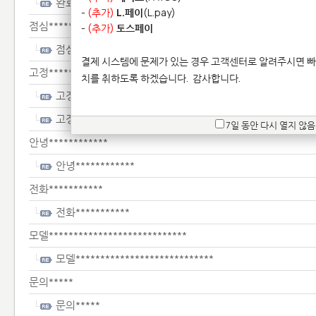
완료***************
-
(추가)
L.페이
(L.pay)
점심*************
-
(추가)
토스페이
점심*************
결제 시스템에 문제가 있는 경우 고객센터로 알려주시면 빠
고정*****************************
치를 취하도록 하겠습니다.
감사합니다.
고정*****************************
고정*****************************
7일 동안 다시 열지 않음
안녕************
안녕************
전화***********
전화***********
모델****************************
모델****************************
문의*****
문의*****