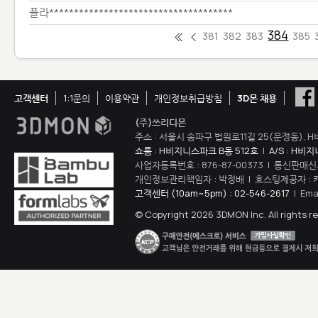
플라*************************************
384
381
382
383
385
고객센터
1:1문의
이용약관
개인정보취급방침
3D몬 채용
(주)쓰리디몬
주소 : 서울시 송파구 법원로11길 25(문정동), H
쇼룸 : H비지니스파크 B동 512호
|
A/S : H비
사업자등록번호 : 876-87-00373 | 통신판매신
개인정보관리책임자 : 박정배 | 호스팅제공자 : 
고객센터 (10am~5pm) : 02-546-2617
| Ema
© Copyright 2026 3DMON Inc. All rights r