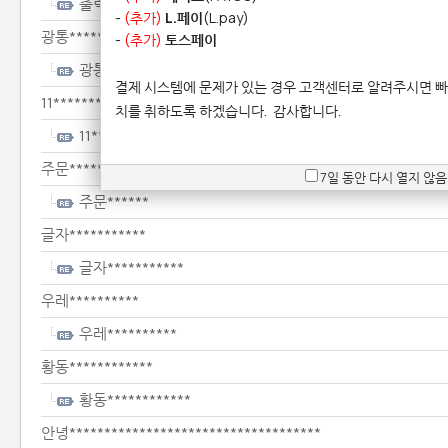
출력************
-
(추가)
L.페이
(L.pay)
광통*********************
-
(추가)
토스페이
광통*********************
결제 시스템에 문제가 있는 경우 고객센터로 알려주시면 빠
11********
치를 취하도록 하겠습니다.
감사합니다.
11********
주문******
7일 동안 다시 열지 않음
주문******
글자***********
글자***********
우레**********
우레**********
황동************
황동************
안녕************************************