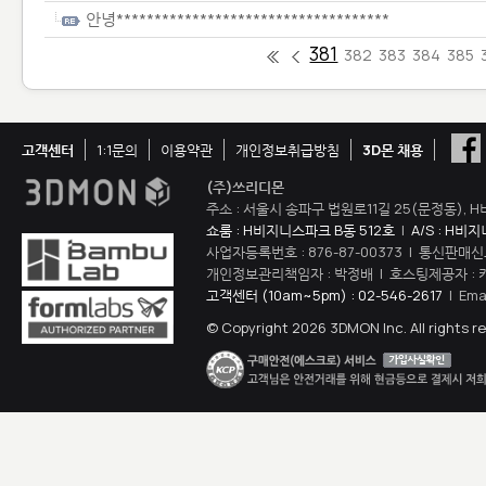
안녕************************************
381
382
383
384
385
고객센터
1:1문의
이용약관
개인정보취급방침
3D몬 채용
(주)쓰리디몬
주소 : 서울시 송파구 법원로11길 25(문정동), H
쇼룸 : H비지니스파크 B동 512호
|
A/S : H비
사업자등록번호 : 876-87-00373 | 통신판매신
개인정보관리책임자 : 박정배 | 호스팅제공자 : 
고객센터 (10am~5pm) : 02-546-2617
| Ema
© Copyright 2026 3DMON Inc. All rights r