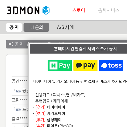
스토어
출력서비스
공 지
1:1 문의
A/S 사례
공 지 :
출력서비스 종료 안내
홈페이지 간편결제 서비스 추가 공지
1:1 
공간************
네이버페이
및
카카오페이
등
간편결제 서비스
가
추가
되었
공간************
- 신용카드 / 피시스(연구비카드)
프린***************
- 은행입금 / 계좌이체
-
(추가)
네이버페이
프린***************
-
(추가)
카카오페이
출력************
-
(추가)
삼성페이
-
(추가)
페이코
(PAYCO)