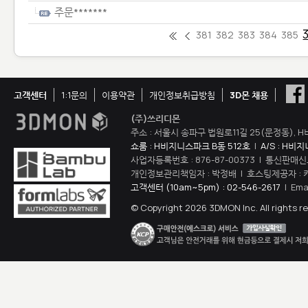
주문*******
381
382
383
384
385
고객센터
1:1문의
이용약관
개인정보취급방침
3D몬 채용
(주)쓰리디몬
주소 : 서울시 송파구 법원로11길 25(문정동), H
쇼룸 : H비지니스파크 B동 512호
|
A/S : H비
사업자등록번호 : 876-87-00373 | 통신판매신
개인정보관리책임자 : 박정배 | 호스팅제공자 : 
고객센터 (10am~5pm) : 02-546-2617
| Ema
© Copyright 2026 3DMON Inc. All rights r