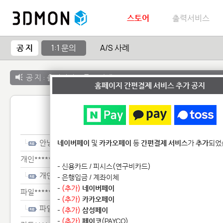
스토어
출력서비스
공 지
1:1 문의
A/S 사례
공 지 :
출력서비스 종료 안내
홈페이지 간편결제 서비스 추가 공지
1:1 
안녕**************
네이버페이
및
카카오페이
등
간편결제 서비스
가
추가
되었
개인*************
- 신용카드 / 피시스(연구비카드)
개인*************
- 은행입금 / 계좌이체
-
(추가)
네이버페이
파일******
-
(추가)
카카오페이
파일******
-
(추가)
삼성페이
-
(추가)
페이코
(PAYCO)