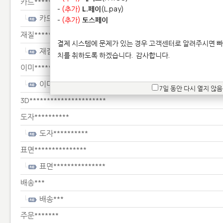
카드***********************************
-
(추가)
L.페이
(L.pay)
카드***********************************
-
(추가)
토스페이
재질**************
결제 시스템에 문제가 있는 경우 고객센터로 알려주시면 빠
재질**************
치를 취하도록 하겠습니다.
감사합니다.
이미********************
이미********************
7일 동안 다시 열지 않음
3D**********************
도자**********
도자**********
표면***************
표면***************
배송***
배송***
주문*******