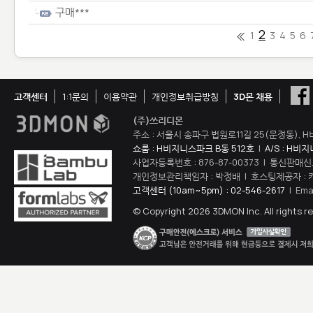
구매***
2
1
3
4
5
6
고객센터
1:1문의
이용약관
개인정보취급방침
3D몬 채용
(주)쓰리디몬
주소 : 서울시 송파구 법원로11길 25(문정동), H
쇼룸 : H비지니스파크 B동 512호
|
A/S : H비
사업자등록번호 : 876-87-00373 | 통신판매신
개인정보관리책임자 : 박정배 | 호스팅제공자 : 
고객센터 (10am~5pm) : 02-546-2617
| Ema
© Copyright 2026 3DMON Inc. All rights r