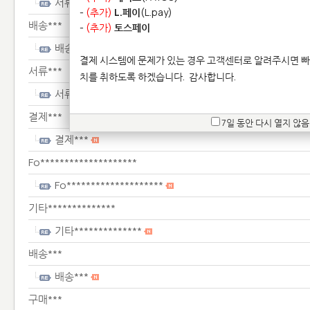
서류***
-
(추가)
L.페이
(L.pay)
배송***
-
(추가)
토스페이
배송***
결제 시스템에 문제가 있는 경우 고객센터로 알려주시면 빠
서류***
치를 취하도록 하겠습니다.
감사합니다.
서류***
결제***
7일 동안 다시 열지 않음
결제***
Fo********************
Fo********************
기타**************
기타**************
배송***
배송***
구매***