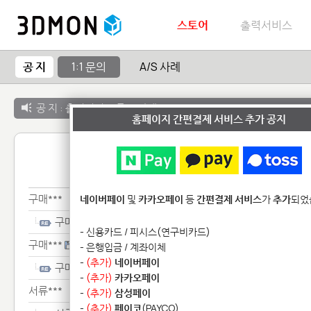
스토어
출력서비스
공 지
1:1 문의
A/S 사례
공 지 :
출력서비스 종료 안내
홈페이지 간편결제 서비스 추가 공지
1:1 
구매***
네이버페이
및
카카오페이
등
간편결제 서비스
가
추가
되었
구매***
- 신용카드 / 피시스(연구비카드)
구매***
- 은행입금 / 계좌이체
-
(추가)
네이버페이
구매***
-
(추가)
카카오페이
서류***
-
(추가)
삼성페이
-
(추가)
페이코
(PAYCO)