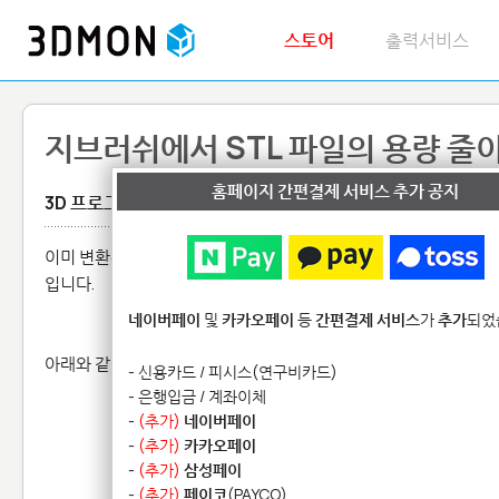
스토어
출력서비스
지브러쉬에서 STL 파일의 용량 줄
홈페이지 간편결제 서비스 추가 공지
3D 프로그램
이미 변환된 STL 파일이
3D몬의 업로드 가능 최대크기인 60MB
를
입니다.
네이버페이
및
카카오페이
등
간편결제 서비스
가
추가
되었
아래와 같이 STL 파일의 크기를 확인하니
260MB
입니다.
- 신용카드 / 피시스(연구비카드)
- 은행입금 / 계좌이체
-
(추가)
네이버페이
-
(추가)
카카오페이
-
(추가)
삼성페이
-
(추가)
페이코
(PAYCO)