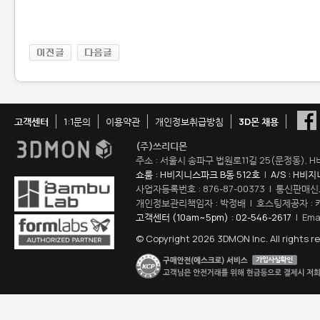
고객센터
1:1문의
이용약관
개인정보취급방침
3D몬 채용
(주)쓰리디몬
주소 : 서울시 송파구 법원로11길 25(문정동), H
쇼룸 : H비지니스파크 B동 512호
|
A/S : H비
사업자등록번호 : 876-87-00373 | 통신판매신
개인정보관리책임자 : 박정배 | 호스팅제공자 : 
고객센터 (10am~5pm) : 02-546-2617
| Ema
© Copyright 2026 3DMON Inc. All rights r