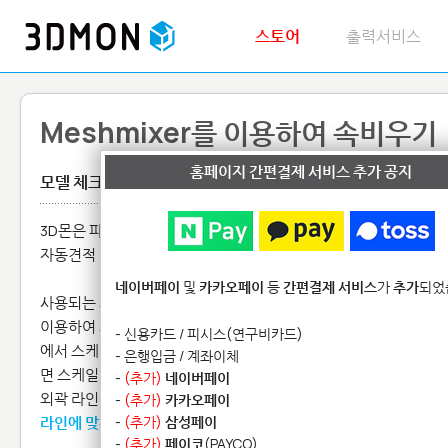
스토어
출력서비스
Meshmixer를 이용하여 속비우기
홈페이지 간편결제 서비스 추가 공지
모델 체크 및 수정
3D몬은 파일을 사이트에 업로드 하면 24시간 언제든 출력 가능한 
자동견적 시스템으로 운영되고 있습니다.
네이버페이
및
카카오페이
등
간편결제 서비스
가
추가
되었
사용되는 재료량이나 크기에 따라 작업비용이 계산되기 때문에 모
이용하여 재료의 사용량을 줄여 가격을 낮추는 방법을 이용하고 있
- 신용카드 / 피시스(연구비카드)
에서 스케일을 줄여 차집합으로 속을 비워 내도 상관없지만, 캐릭터
- 은행입금 / 계좌이체
면 스케일 조정 만으로는 한계가 있지요.
-
(추가)
네이버페이
외곽 라인에 맞춰 수작업으로 속을 다듬어 나가는 것은 굉장히 비효
-
(추가)
카카오페이
라인에 맞춰 균일하게 속을 비워낼 수 있는 프로그램
-
(추가)
삼성페이
을 소개하려 합
-
(추가)
페이코
(PAYCO)