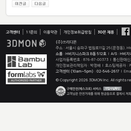
고객센터
1:1문의
이용약관
개인정보취급방침
3D몬 채용
(주)쓰리디몬
주소 : 서울시 송파구 법원로11길 25(문정동), H
쇼룸 : H비지니스파크 B동 512호
|
A/S : H비
사업자등록번호 : 876-87-00373 | 통신판매신
개인정보관리책임자 : 박정배 | 호스팅제공자 : 
고객센터 (10am~5pm) : 02-546-2617
| Ema
© Copyright 2026 3DMON Inc. All rights r