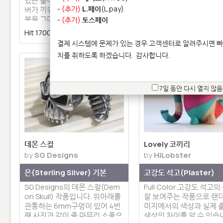
있는 홀더 디자인입니다. 랜즈커
헤드 제품입니다. 고강도 
-
(추가)
L.페이
(L.pay)
버가 끼워지는 카메라 랜즈 끝부
러) 재질로 출력한 12인치
분을 그대로 응용한 디자인으…
어용 헤드입니다.
-
(추가)
토스페이
Hit 17008 |
0 | 댓글 2
Hit 15694 |
4 | 댓글 
결제 시스템에 문제가 있는 경우 고객센터로 알려주시면 빠
치를 취하도록 하겠습니다.
감사합니다.
7일 동안 다시 열지 않음
데몬 스컬
Lovely 코끼리
by
SG Designs
by
HiLobster
은(Sterling Silver) 기본
고강도 석고(Plaster)
SG Designs의 데몬 스컬(Dem
Full Color 고강도 석고
on Skull) 작품입니다. 위아래를
잘 보여주는 작품으로 랜
관통하는 6mm구멍이 있어 4번
미지에서의 색상과 실제 
째 사진과 같이 줄 마무리 소품으
색상의 차이를 알 수 있습