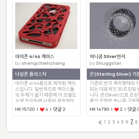
아이폰 4/4s 케이스
허니콤 Silver반지
by
shengchiehchang
by
Shuggster
나일론 플라스틱
은(Sterling Silver) 기
아이폰 4/4s용으로 제작된 케이
기존의 반지 제작형태와 
스입니다. 일반적으로 케이스들
되는 대표적인 3D프린팅
의 두께가 얇기 때문에 이 모델도
니다. 은(Silver)으로 프
실제 프린팅에 사용된 재료량이
후의 모델로 허니콤 구멍
…
상…
Hit 15720 |
4 | 댓글 2
Hit 14790 |
2 | 댓글 
7
1
2
3
4
5
6
8