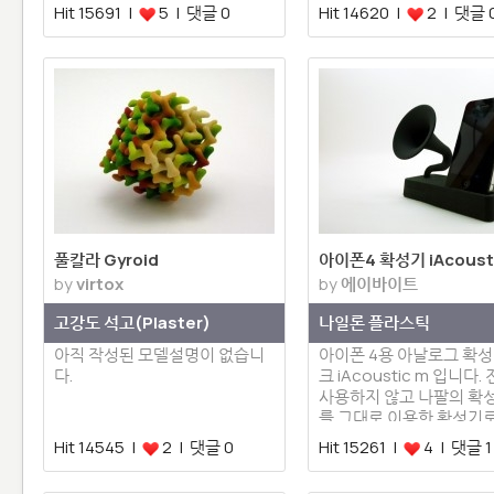
로 사용할 수 …
3…
Hit 15691 |
5 | 댓글 0
Hit 14620 |
2 | 댓글 
풀칼라 Gyroid
아이폰4 확성기 iAcoust
by
virtox
by
에이바이트
고강도 석고(Plaster)
나일론 플라스틱
아직 작성된 모델설명이 없습니
아이폰 4용 아날로그 확성
다.
크 iAcoustic m 입니다.
사용하지 않고 나팔의 확
를 그대로 이용한 확성기
폰 충…
Hit 14545 |
2 | 댓글 0
Hit 15261 |
4 | 댓글 1