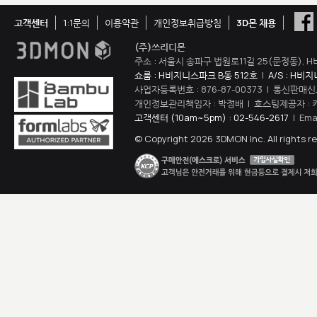
고객센터
1:1문의
이용약관
개인정보취급방침
3D몬 채용
(주)쓰리디몬
주소 : 서울시 송파구 법원로11길 25(문정동), H
쇼룸 : H비지니스파크 B동 512호
|
A/S : H비
사업자등록번호 : 876-87-00373 | 통신판매신
개인정보관리책임자 : 박정배 | 호스팅제공자 : 
고객센터 (10am~5pm) : 02-546-2617
| Ema
© Copyright 2026 3DMON Inc. All rights r