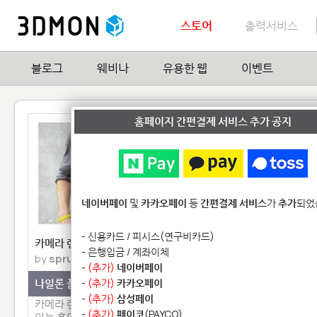
스토어
출력서비스
블로그
웨비나
유용한 웹
이벤트
홈페이지 간편결제 서비스 추가 공지
네이버페이
및
카카오페이
등
간편결제 서비스
가
추가
되었
- 신용카드 / 피시스(연구비카드)
카메라 렌즈커버 홀더
Celeb Figure series
- 은행입금 / 계좌이체
by
spruce
by
세컨플래닛
-
(추가)
네이버페이
나일론 플라스틱
-
(추가)
카카오페이
재질 미선택
-
(추가)
삼성페이
카메라 랜즈커버를 끼워놓을 수
세컨플래닛에서 제작한 
-
(추가)
페이코
(PAYCO)