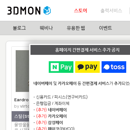
스토어
출력서비스
블로그
웨비나
유용한 웹
이벤트
홈페이지 간편결제 서비스 추가 공지
네이버페이
및
카카오페이
등
간편결제 서비스
가
추가
되었
- 신용카드 / 피시스(연구비카드)
Eardrops 귀걸이
Birdcage 귀걸이
- 은행입금 / 계좌이체
by
virtox
by
LincolnK
-
(추가)
네이버페이
스틸(Steel)
-
(추가)
카카오페이
나일론 플라스틱
-
(추가)
삼성페이
물방울을 조각한 듯한 디자인으
LincolnK의 Birdcage(
-
(추가)
페이코
(PAYCO)