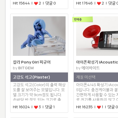
Hit 15644 |
2 | 댓글 0
Hit 17646 |
2 | 댓글 
칼라 Pony Girl 피규어
아이폰확성기 iAcousti
by
BITGEM
by
에이바이트
고강도 석고(Plaster)
재질 미선택
고강도 석고(Color)의 출력 해상
아이폰4/4S 확성기 iAcou
도를 잘 보여주는 모델입니다. 모
S입니다. 충전케이블과 
델 크기가 약 9cm정도 됩니다.
간편하게 사용할 수 있는
손바닥 반 정도 되는 크기로 출
로 전기를 사용하지 않고
력…
의 …
Hit 16024 |
3 | 댓글 1
Hit 16235 |
1 | 댓글 0