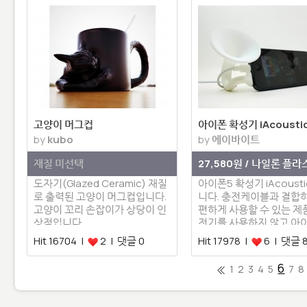
고양이 머그컵
아이폰 확성기 iAcoustic
by
kubo
by
에이바이트
재질 미선택
27,580원 / 나일론 플
도자기(Glazed Ceramic) 재질
아이폰5 확성기 iAcousti
로 출력된 고양이 머그컵입니다.
니다. 충전케이블과 결합
고양이 꼬리 손잡이가 상당이 인
편하게 사용할 수 있는 
상적입니다.
전기를 사용하지 않고 아
음…
Hit 16704 |
2 | 댓글 0
Hit 17978 |
6 | 댓글 
6
1
2
3
4
5
7
8