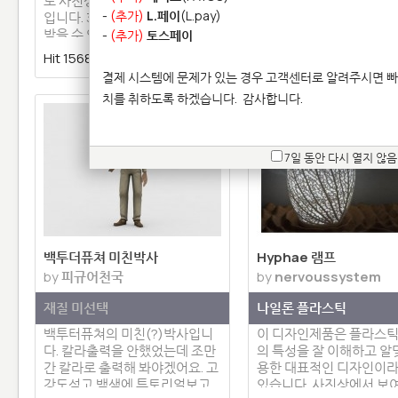
로 사진상의 재질은 스테인레스
걸이 입니다. 사실 새장이
-
(추가)
L.페이
(L.pay)
입니다. 3D프린팅읜 큰 수혜를
종(Bell)을 모티브로 한
받을 수 있는 분야중의 하나가
니다만 새장이 더 어울리는
-
(추가)
토스페이
쥬…
니다.…
Hit 15688 |
2 | 댓글 0
Hit 17215 |
3 | 댓글 0
결제 시스템에 문제가 있는 경우 고객센터로 알려주시면 빠
치를 취하도록 하겠습니다.
감사합니다.
7일 동안 다시 열지 않음
백투더퓨쳐 미친박사
Hyphae 램프
by
피규어천국
by
nervoussystem
재질 미선택
나일론 플라스틱
백투터퓨쳐의 미친(?)박사입니
이 디자인제품은 플라스틱(
다. 칼라출력을 안했었는데 조만
의 특성을 잘 이해하고 알
간 칼라로 출력해 봐야겠어요. 고
용한 대표적인 디자인이라
강도석고 백색에 튜토리얼보고…
있습니다. 사진상에서 보