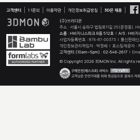
고객센터
1:1문의
이용약관
개인정보취급방침
3D몬 채용
(주)쓰리디몬
주소 : 서울시 송파구 법원로11길 25(문정동), H
쇼룸 : H비지니스파크 B동 512호
|
A/S : H비
사업자등록번호 : 876-87-00373 | 통신판매신
개인정보관리책임자 : 박정배 | 호스팅제공자 : 
고객센터 (10am~5pm) : 02-546-2617
| Ema
© Copyright 2026 3DMON Inc. All rights r