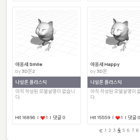
야옹새 Smile
야옹새 Happy
by
3D몬2
by
3D몬
나일론 플라스틱
나일론 플라스틱
아직 작성된 모델설명이 없습니
아직 작성된 모델설명이 
다.
다.
Hit 16896 |
1 | 댓글 0
Hit 15559 |
1 | 댓글 
4
1
2
3
5
6
7
8