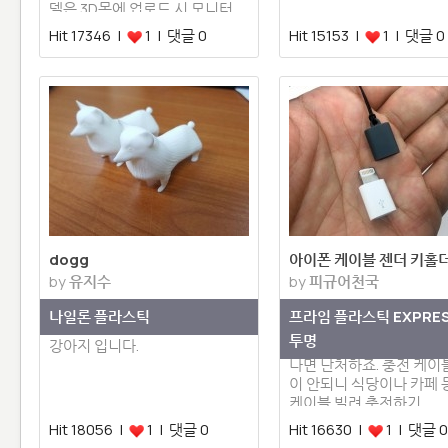
델은 3D몬에 업로드 시 모니터…
Hit 17346 |
1 | 댓글 0
Hit 15153 |
1 | 댓글 0
dogg
아이폰 케이블 젠더 키홀
by
유지수
by
피규어천국
나일론 플라스틱
프라임 플라스틱 EXPRE
투명
강아지 입니다.
아이폰 사용하다가 배터리
나면 난처하죠. 충전 케이
이 안되니 식당이나 카페
케이블 빌려 충전하기…
Hit 18056 |
1 | 댓글 0
Hit 16630 |
1 | 댓글 0