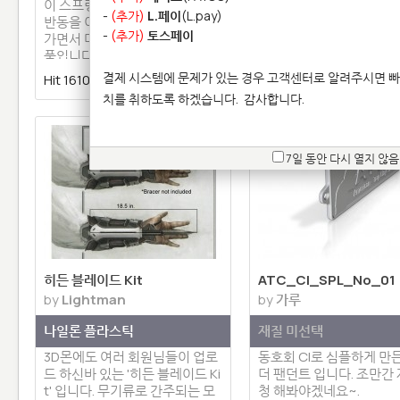
의 콜래보레이션 작품 Mes
이 스프링복스는 밑에 달린 추의
-
(추가)
L.페이
(L.pay)
mor Collar입니다. 삼각
반동을 이용해 회전기어가 돌아
스프링 메쉬구조로 구성되
-
(추가)
토스페이
가면서 머리도 같이 움직이는 제
형에 잘 적용될 수 …
품입니다. 모든 부품들이 …
Hit 16720 |
1 | 댓글 0
결제 시스템에 문제가 있는 경우 고객센터로 알려주시면 빠
Hit 16109 |
1 | 댓글 0
치를 취하도록 하겠습니다.
감사합니다.
7일 동안 다시 열지 않음
히든 블레이드 Kit
ATC_CI_SPL_No_01
by
Lightman
by
가루
나일론 플라스틱
재질 미선택
3D몬에도 여러 회원님들이 업로
동호회 CI로 심플하게 만든
드 하신바 있는 '히든 블레이드 Ki
더 팬던트 입니다. 조만간 
t' 입니다. 무기류로 간주되는 모
청 해봐야겠네요~.