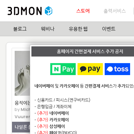
스토어
출력서비스
블로그
웨비나
유용한 웹
이벤트
홈페이지 간편결제 서비스 추가 공지
네이버페이
및
카카오페이
등
간편결제 서비스
가
추가
되었
- 신용카드 / 피시스(연구비카드)
움직이는 스프링복스
Mesh Armor Collar
- 은행입금 / 계좌이체
by
Michaella Janse van
by
ThreeForm
-
(추가)
네이버페이
Vuuren
-
(추가)
카카오페이
나일론 플라스틱
-
(추가)
삼성페이
나일론 플라스틱
ThreeForm과 Larissa 
-
(추가)
페이코
(PAYCO)