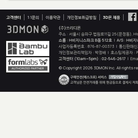
고객센터
1:1문의
이용약관
개인정보취급방침
3D몬 채용
(주)쓰리디몬
주소 : 서울시 송파구 법원로11길 25(문정동), H
쇼룸 : H비지니스파크 B동 512호
|
A/S : H비
사업자등록번호 : 876-87-00373 | 통신판매신
개인정보관리책임자 : 박정배 | 호스팅제공자 : 
고객센터 (10am~5pm) : 02-546-2617
| Ema
© Copyright 2026 3DMON Inc. All rights r