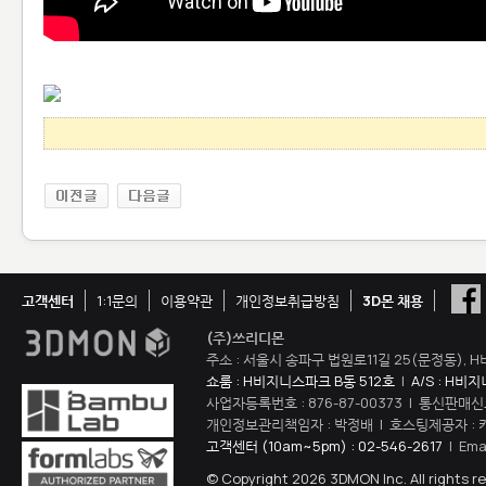
고객센터
1:1문의
이용약관
개인정보취급방침
3D몬 채용
(주)쓰리디몬
주소 : 서울시 송파구 법원로11길 25(문정동), H
쇼룸 : H비지니스파크 B동 512호
|
A/S : H비
사업자등록번호 : 876-87-00373 | 통신판매신
개인정보관리책임자 : 박정배 | 호스팅제공자 : 
고객센터 (10am~5pm) : 02-546-2617
| Ema
© Copyright 2026 3DMON Inc. All rights r