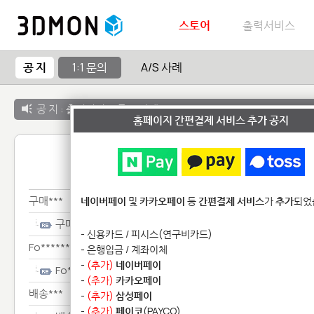
스토어
출력서비스
공 지
1:1 문의
A/S 사례
공 지 :
출력서비스 종료 안내
홈페이지 간편결제 서비스 추가 공지
1:1 
구매***
네이버페이
및
카카오페이
등
간편결제 서비스
가
추가
되었
구매***
- 신용카드 / 피시스(연구비카드)
Fo********************
- 은행입금 / 계좌이체
-
(추가)
네이버페이
Fo********************
-
(추가)
카카오페이
배송***
-
(추가)
삼성페이
-
(추가)
페이코
(PAYCO)