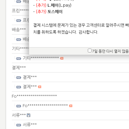
배송***
-
(추가)
L.페이
(L.pay)
프린****************
-
(추가)
토스페이
프린****************
결제 시스템에 문제가 있는 경우 고객센터로 알려주시면 빠
배송***
치를 취하도록 하겠습니다.
감사합니다.
배송***
기타**************
7일 동안 다시 열지 않음
기타**************
결제***
결제***
결제***
Fo********************
Fo********************
서류***
서류***