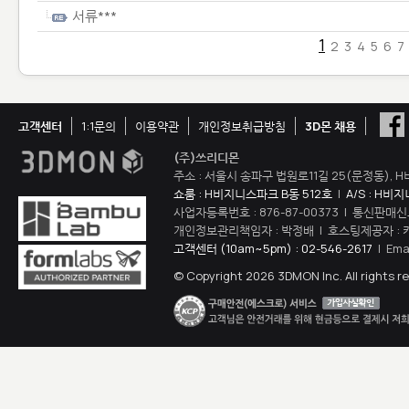
서류***
1
2
3
4
5
6
7
고객센터
1:1문의
이용약관
개인정보취급방침
3D몬 채용
(주)쓰리디몬
주소 : 서울시 송파구 법원로11길 25(문정동), H
쇼룸 : H비지니스파크 B동 512호
|
A/S : H비
사업자등록번호 : 876-87-00373 | 통신판매신
개인정보관리책임자 : 박정배 | 호스팅제공자 : 
고객센터 (10am~5pm) : 02-546-2617
| Ema
© Copyright 2026 3DMON Inc. All rights r