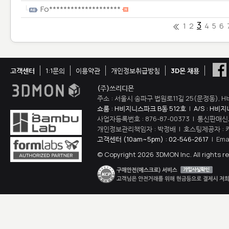
Fo********************
3
1
2
4
5
6
고객센터
1:1문의
이용약관
개인정보취급방침
3D몬 채용
(주)쓰리디몬
주소 : 서울시 송파구 법원로11길 25(문정동), H
쇼룸 : H비지니스파크 B동 512호
|
A/S : H비
사업자등록번호 : 876-87-00373 | 통신판매신
개인정보관리책임자 : 박정배 | 호스팅제공자 : 
고객센터 (10am~5pm) : 02-546-2617
| Ema
© Copyright 2026 3DMON Inc. All rights r