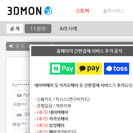
스토어
출력서비스
공 지
1:1 문의
A/S 사례
공 지 :
출력서비스 종료 안내
홈페이지 간편결제 서비스 추가 공지
1:1 
Fo********************
네이버페이
및
카카오페이
등
간편결제 서비스
가
추가
되었
Fo********************
- 신용카드 / 피시스(연구비카드)
구매***
- 은행입금 / 계좌이체
-
(추가)
네이버페이
구매***
-
(추가)
카카오페이
배송***
-
(추가)
삼성페이
-
(추가)
페이코
(PAYCO)