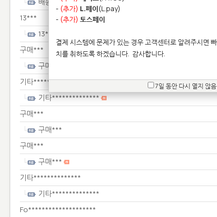
배송***
-
(추가)
L.페이
(L.pay)
13***
-
(추가)
토스페이
13***
결제 시스템에 문제가 있는 경우 고객센터로 알려주시면 빠
구매***
치를 취하도록 하겠습니다.
감사합니다.
구매***
기타**************
7일 동안 다시 열지 않음
기타**************
구매***
구매***
구매***
구매***
기타**************
기타**************
Fo********************