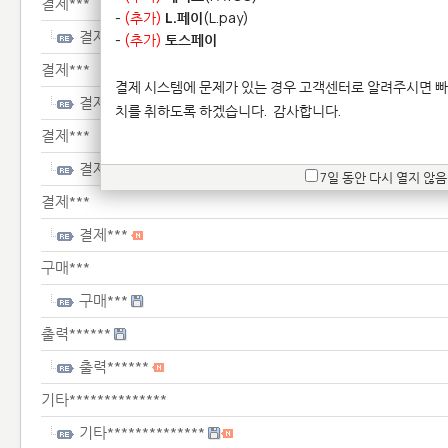
결제***
-
(추가)
L.페이
(L.pay)
결제***
-
(추가)
토스페이
결제***
결제 시스템에 문제가 있는 경우 고객센터로 알려주시면 빠
결제***
치를 취하도록 하겠습니다.
감사합니다.
결제***
결제***
7일 동안 다시 열지 않음
결제***
결제***
구매***
구매***
출력******
출력******
기타**************
기타**************