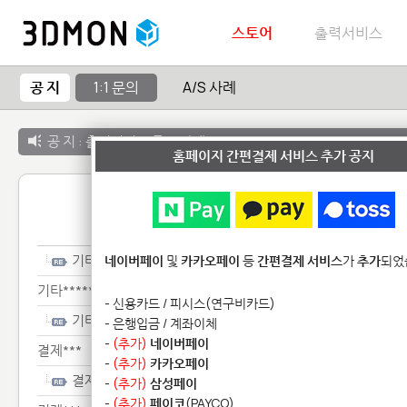
스토어
출력서비스
공 지
1:1 문의
A/S 사례
공 지 :
출력서비스 종료 안내
홈페이지 간편결제 서비스 추가 공지
1:1 
기타**************
네이버페이
및
카카오페이
등
간편결제 서비스
가
추가
되었
기타**************
- 신용카드 / 피시스(연구비카드)
기타**************
- 은행입금 / 계좌이체
-
(추가)
네이버페이
결제***
-
(추가)
카카오페이
결제***
-
(추가)
삼성페이
-
(추가)
페이코
(PAYCO)