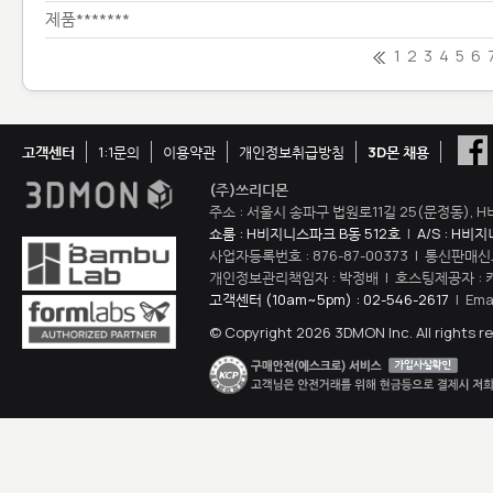
제품*******
1
2
3
4
5
6
고객센터
1:1문의
이용약관
개인정보취급방침
3D몬 채용
(주)쓰리디몬
주소 : 서울시 송파구 법원로11길 25(문정동), H
쇼룸 : H비지니스파크 B동 512호
|
A/S : H비
사업자등록번호 : 876-87-00373 | 통신판매신
개인정보관리책임자 : 박정배 | 호스팅제공자 : 
고객센터 (10am~5pm) : 02-546-2617
| Ema
© Copyright 2026 3DMON Inc. All rights r