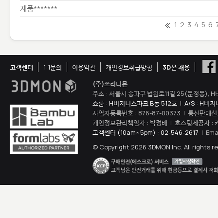
제품*******
1
2
3
4
5
6
고객센터
1:1문의
이용약관
개인정보취급방침
3D몬 채용
(주)쓰리디몬
주소 : 서울시 송파구 법원로11길 25(문정동), H
쇼룸 : H비지니스파크 B동 512호
|
A/S : H비
사업자등록번호 : 876-87-00373 | 통신판매신
개인정보관리책임자 : 박정배 | 호스팅제공자 : 
고객센터 (10am~5pm) : 02-546-2617
| Ema
© Copyright 2026 3DMON Inc. All rights r