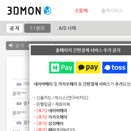
스토어
출력서비스
공 지
1:1 문의
A/S 사례
공 지 :
출력서비스 종료 안내
홈페이지 간편결제 서비스 추가 공지
1:1 
기타**************
네이버페이
및
카카오페이
등
간편결제 서비스
가
추가
되었
결제***
- 신용카드 / 피시스(연구비카드)
결제***
- 은행입금 / 계좌이체
-
(추가)
네이버페이
결제***
-
(추가)
카카오페이
결제***
-
(추가)
삼성페이
-
(추가)
페이코
(PAYCO)