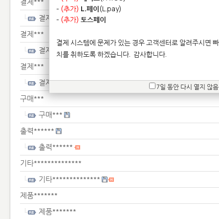
결제***
-
(추가)
L.페이
(L.pay)
결제***
-
(추가)
토스페이
결제***
결제 시스템에 문제가 있는 경우 고객센터로 알려주시면 빠
결제***
치를 취하도록 하겠습니다.
감사합니다.
결제***
결제***
7일 동안 다시 열지 않음
구매***
구매***
출력******
출력******
기타**************
기타**************
제품*******
제품*******