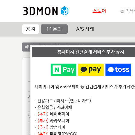
스토어
출력서
공 지
1:1 문의
A/S 사례
공 지 :
출력서비스 종료 안내
홈페이지 간편결제 서비스 추가 공지
1
제품*******
네이버페이
및
카카오페이
등
간편결제 서비스
가
추가
되었
제품*******
- 신용카드 / 피시스(연구비카드)
제품*******
- 은행입금 / 계좌이체
-
(추가)
네이버페이
방문**
-
(추가)
카카오페이
방문**
-
(추가)
삼성페이
-
(추가)
페이코
(PAYCO)