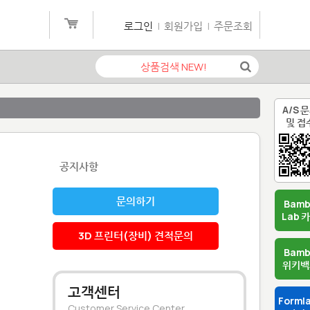
로그인
|
회원가입
|
주문조회
A/S 
및 접
공지사항
문의하기
Bam
Lab 
3D 프린터(장비) 견적문의
Bam
위키백
고객센터
Forml
Customer Service Center