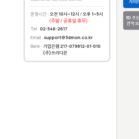
가이
운영시간 :
오전 10시~12시
/
오후 1~5시
3D 프
(주말 / 공휴일 휴무)
견적 
Tel :
02-546-2617
Email :
support@3dmon.co.kr
Bank :
기업은행 217-079812-01-010
(주)쓰리디몬