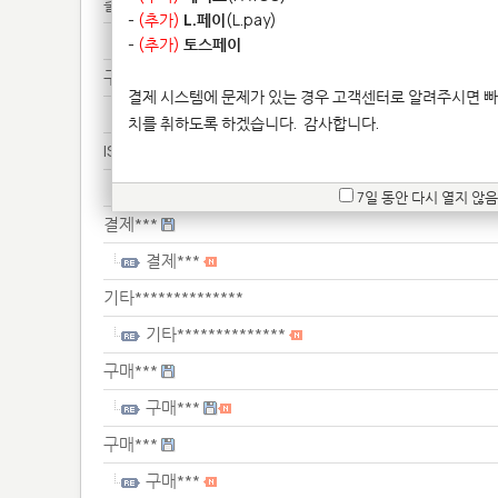
출력******
-
(추가)
L.페이
(L.pay)
출력******
-
(추가)
토스페이
구매***
결제 시스템에 문제가 있는 경우 고객센터로 알려주시면 빠
구매***
치를 취하도록 하겠습니다.
감사합니다.
IS***********************************
IS***********************************
7일 동안 다시 열지 않음
결제***
결제***
기타**************
기타**************
구매***
구매***
구매***
구매***