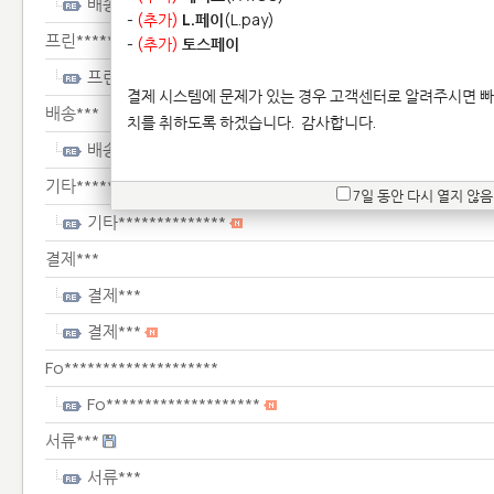
배송***
-
(추가)
L.페이
(L.pay)
프린****************
-
(추가)
토스페이
프린****************
결제 시스템에 문제가 있는 경우 고객센터로 알려주시면 빠
배송***
치를 취하도록 하겠습니다.
감사합니다.
배송***
기타**************
7일 동안 다시 열지 않음
기타**************
결제***
결제***
결제***
Fo********************
Fo********************
서류***
서류***