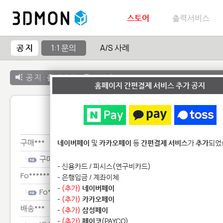
스토어
출력서비스
공 지
1:1 문의
A/S 사례
공 지 :
출력서비스 종료 안내
홈페이지 간편결제 서비스 추가 공지
1:1 
구매***
네이버페이
및
카카오페이
등
간편결제 서비스
가
추가
되었
구매***
- 신용카드 / 피시스(연구비카드)
Fo********************
- 은행입금 / 계좌이체
-
(추가)
네이버페이
Fo********************
-
(추가)
카카오페이
배송***
-
(추가)
삼성페이
-
(추가)
페이코
(PAYCO)