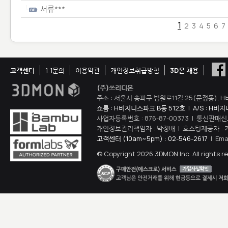
서류***
1
2
3
4
5
6
7
고객센터
1:1문의
이용약관
개인정보취급방침
3D몬 채용
(주)쓰리디몬
주소 : 서울시 송파구 법원로11길 25(문정동), H
쇼룸 : H비지니스파크 B동 512호
|
A/S : H비
사업자등록번호 : 876-87-00373 | 통신판매신
개인정보관리책임자 : 박정배 | 호스팅제공자 : 
고객센터 (10am~5pm) : 02-546-2617
| Ema
© Copyright 2026 3DMON Inc. All rights r