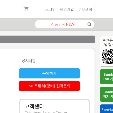
로그인
|
회원가입
|
주문조회
A/S 
및 접
공지사항
문의하기
Bam
Lab 
3D 프린터(장비) 견적문의
Bam
위키백
고객센터
Forml
Customer Service Center