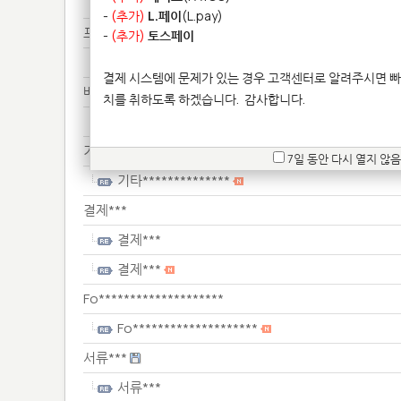
배송***
-
(추가)
L.페이
(L.pay)
프린****************
-
(추가)
토스페이
프린****************
결제 시스템에 문제가 있는 경우 고객센터로 알려주시면 빠
배송***
치를 취하도록 하겠습니다.
감사합니다.
배송***
기타**************
7일 동안 다시 열지 않음
기타**************
결제***
결제***
결제***
Fo********************
Fo********************
서류***
서류***