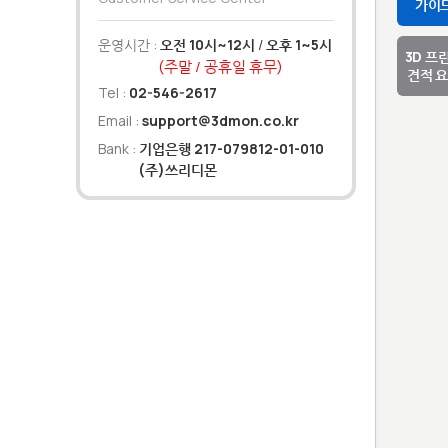
가이
운영시간 :
오전 10시~12시
/
오후 1~5시
3D 프
(주말 / 공휴일 휴무)
견적 
Tel :
02-546-2617
Email :
support@3dmon.co.kr
Bank :
기업은행 217-079812-01-010
(주)쓰리디몬