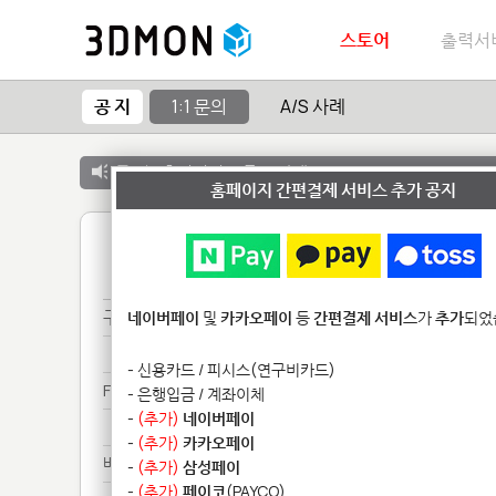
스토어
출력서
공 지
1:1 문의
A/S 사례
공 지 :
출력서비스 종료 안내
홈페이지 간편결제 서비스 추가 공지
1
구매***
네이버페이
및
카카오페이
등
간편결제 서비스
가
추가
되었
구매***
- 신용카드 / 피시스(연구비카드)
Fo********************
- 은행입금 / 계좌이체
-
(추가)
네이버페이
Fo********************
-
(추가)
카카오페이
배송***
-
(추가)
삼성페이
-
(추가)
페이코
(PAYCO)