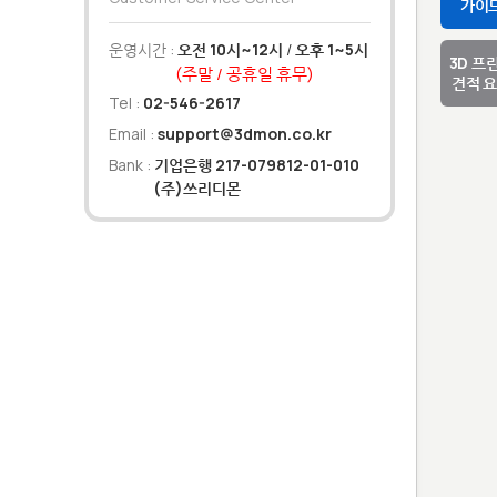
가이
운영시간 :
오전 10시~12시
/
오후 1~5시
3D 프
(주말 / 공휴일 휴무)
견적 
Tel :
02-546-2617
Email :
support@3dmon.co.kr
Bank :
기업은행 217-079812-01-010
(주)쓰리디몬