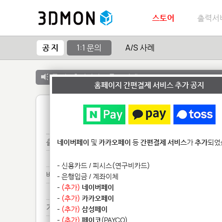
스토어
출력서
공 지
1:1 문의
A/S 사례
공 지 :
출력서비스 종료 안내
홈페이지 간편결제 서비스 추가 공지
1
출력******
네이버페이
및
카카오페이
등
간편결제 서비스
가
추가
되었
출력******
- 신용카드 / 피시스(연구비카드)
배송***
- 은행입금 / 계좌이체
-
(추가)
네이버페이
배송***
-
(추가)
카카오페이
기타**************
-
(추가)
삼성페이
-
(추가)
페이코
(PAYCO)