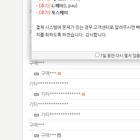
기타**************
-
(추가)
L.페이
(L.pay)
기타**************
-
(추가)
토스페이
기타**************
결제 시스템에 문제가 있는 경우 고객센터로 알려주시면 빠
기타**************
치를 취하도록 하겠습니다.
감사합니다.
기타**************
기타**************
7일 동안 다시 열지 않음
구매***
구매***
기타**************
기타**************
기타**************
기타**************
구매***
구매***