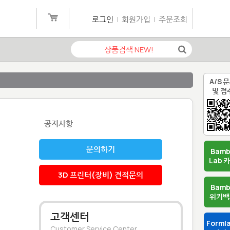
로그인
|
회원가입
|
주문조회
A/S 
및 접
공지사항
문의하기
Bam
Lab 
3D 프린터(장비) 견적문의
Bam
위키백
고객센터
Forml
Customer Service Center