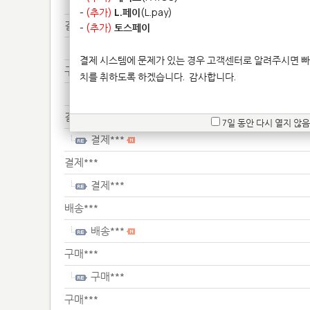
기타**************
-
(추가)
L.페이
(L.pay)
결제***
-
(추가)
토스페이
결제***
결제 시스템에 문제가 있는 경우 고객센터로 알려주시면 빠
구매***
치를 취하도록 하겠습니다.
감사합니다.
구매***
결제***
7일 동안 다시 열지 않음
결제***
결제***
결제***
배송***
배송***
구매***
구매***
구매***