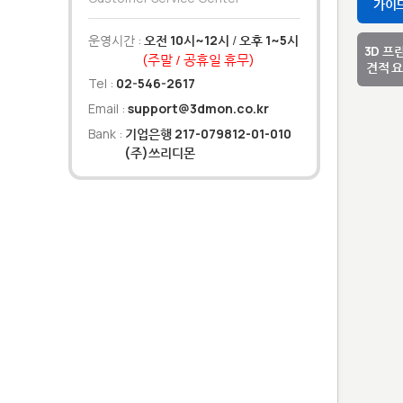
가이
운영시간 :
오전 10시~12시
/
오후 1~5시
3D 프
(주말 / 공휴일 휴무)
견적 
Tel :
02-546-2617
Email :
support@3dmon.co.kr
Bank :
기업은행 217-079812-01-010
(주)쓰리디몬