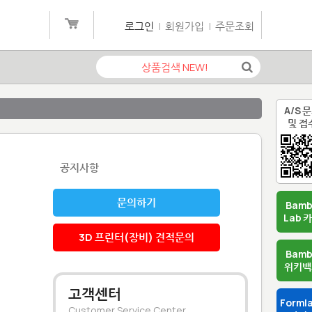
로그인
|
회원가입
|
주문조회
A/S 
및 접
공지사항
문의하기
Bam
Lab 
3D 프린터(장비) 견적문의
Bam
위키백
고객센터
Forml
Customer Service Center