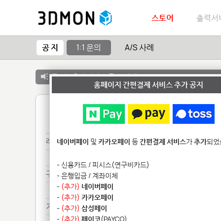
스토어
출력서
공 지
1:1 문의
A/S 사례
공 지 :
출력서비스 종료 안내
홈페이지 간편결제 서비스 추가 공지
1
레진****
네이버페이
및
카카오페이
등
간편결제 서비스
가
추가
되었
레진****
- 신용카드 / 피시스(연구비카드)
구매**************************
- 은행입금 / 계좌이체
-
(추가)
네이버페이
구매**************************
-
(추가)
카카오페이
기타**************
-
(추가)
삼성페이
-
(추가)
페이코
(PAYCO)