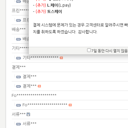
배송***
-
(추가)
L.페이
(L.pay)
프린****************
-
(추가)
토스페이
프린****************
결제 시스템에 문제가 있는 경우 고객센터로 알려주시면 빠
배송***
치를 취하도록 하겠습니다.
감사합니다.
배송***
기타**************
7일 동안 다시 열지 않음
기타**************
결제***
결제***
결제***
Fo********************
Fo********************
서류***
서류***