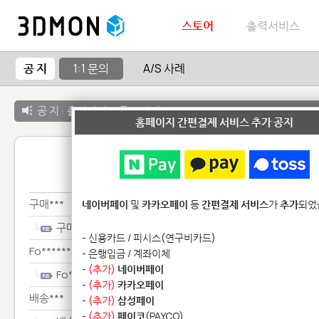
스토어
출력서비스
공 지
1:1 문의
A/S 사례
공 지 :
출력서비스 종료 안내
홈페이지 간편결제 서비스 추가 공지
1:1 
구매***
네이버페이
및
카카오페이
등
간편결제 서비스
가
추가
되었
구매***
- 신용카드 / 피시스(연구비카드)
Fo********************
- 은행입금 / 계좌이체
-
(추가)
네이버페이
Fo********************
-
(추가)
카카오페이
배송***
-
(추가)
삼성페이
-
(추가)
페이코
(PAYCO)