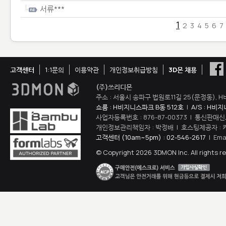
서류***
1
2
3
4
5
6
7
고객센터
1:1문의
이용약관
개인정보취급방침
3D몬 채용
(주)쓰리디몬
주소 : 서울시 송파구 법원로11길 25(문정동), H
쇼룸 : H비지니스파크 B동 512호
|
A/S : H비
사업자등록번호 : 876-87-00373 | 통신판매신
개인정보관리책임자 : 박정배 | 호스팅제공자 : 
고객센터 (10am~5pm) : 02-546-2617
| Ema
© Copyright 2026 3DMON Inc. All rights r