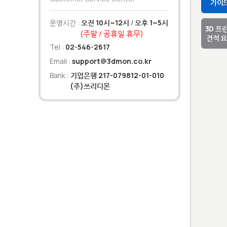
가이
운영시간 :
오전 10시~12시
/
오후 1~5시
3D 프
(주말 / 공휴일 휴무)
견적 
Tel :
02-546-2617
Email :
support@3dmon.co.kr
Bank :
기업은행 217-079812-01-010
(주)쓰리디몬