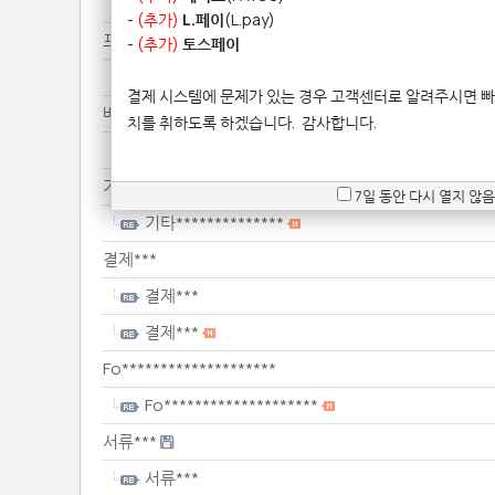
배송***
-
(추가)
L.페이
(L.pay)
프린****************
-
(추가)
토스페이
프린****************
결제 시스템에 문제가 있는 경우 고객센터로 알려주시면 빠
배송***
치를 취하도록 하겠습니다.
감사합니다.
배송***
기타**************
7일 동안 다시 열지 않음
기타**************
결제***
결제***
결제***
Fo********************
Fo********************
서류***
서류***