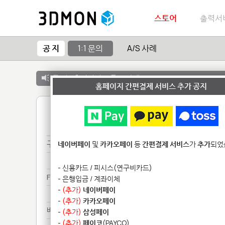
스토어
출력서
공 지
1:1 문의
A/S 사례
공 지 :
출력서비스 종료 안내
홈페이지 간편결제 서비스 추가 공지
1
구매***
네이버페이
및
카카오페이
등
간편결제 서비스
가
추가
되었
구매***
- 신용카드 / 피시스(연구비카드)
Fo********************
- 은행입금 / 계좌이체
-
(추가)
네이버페이
Fo********************
-
(추가)
카카오페이
배송***
-
(추가)
삼성페이
-
(추가)
페이코
(PAYCO)