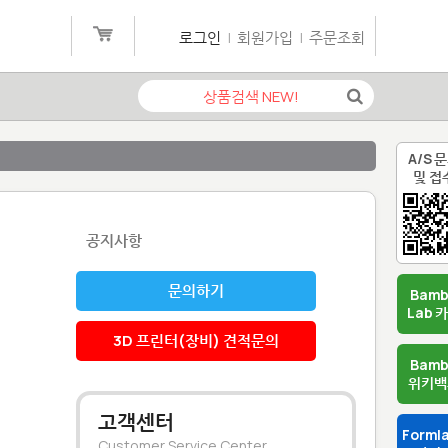
로그인
|
회원가입
|
주문조회
A/S 
및 접
공지사항
문의하기
Bam
Lab 
3D 프린터(장비) 견적문의
Bam
위키백
고객센터
Forml
Customer Service Center